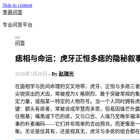
Skip to content
李哥问答
专业问答平台
问答
痣相与命运：虎牙正恒多痣的隐秘叙
2026年5月28日
- By
赵瑞光
在面相学与民间命理的交叉地带，虎牙、正恒与多痣三者相遇，构成一幅耐人寻味的生命图谱。所谓“虎牙”，指口角两侧
尖锐突出的犬齿，常被视为X 格刚烈、敢于突破常规的象
定力量，或指某一特定的人物符号。当一个人同时拥有虎
键：额头有痣者，常被说成早慧而多思，但易因锋芒外露
住根基；嘴角或下巴的痣，又与口舌、人缘乃至晚年福泽
事的朴素编码——它们并非简单的吉凶预兆，而更像是一
衡。无论是信其有，还是视其无，虎牙与多痣的组合都在