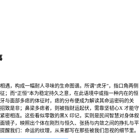
事
征；而“正恒”本为稳定持久之意，在此语境中或指一种内在的恒
牙与面部多痣的体征时，痣的分布便成为解读其命运密码的关
招致是非；鼻梁多痣者，则被指财运起伏，需靠坚韧心X 才能守
紧密相连。这些看似零散的黑X 印记，实则是民间智慧对身体叙
面镜子，映照出个体在刚烈与恒久、张扬与内敛之间的挣扎与平
提醒我们：命运的纹理，从来都写在那些被我们忽视的细节里。