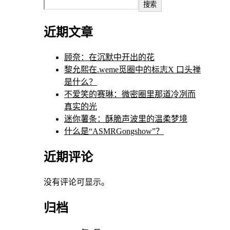
搜索
近期文章
顾奈：在沉默中开出的花
黎允熙在.weme觅圈中的标志X 口头禅
是什么？
不爱笑的赛琳：微密圈里那道冷冽而
真实的光
迷你薯条：酥脆声波里的温柔梦境
什么是“ASMRGongshow”？
近期评论
没有评论可显示。
归档