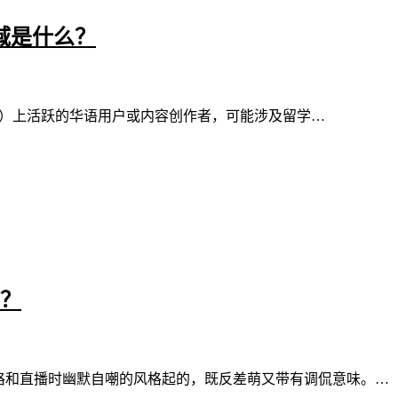
域是什么？
akte）上活跃的华语用户或内容创作者，可能涉及留学…
”？
X 格和直播时幽默自嘲的风格起的，既反差萌又带有调侃意味。…