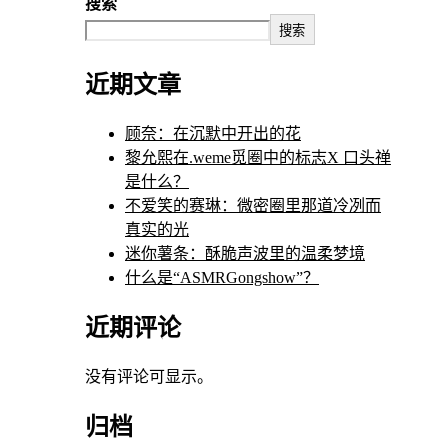
搜索
搜索
近期文章
顾奈：在沉默中开出的花
黎允熙在.weme觅圈中的标志X 口头禅
是什么？
不爱笑的赛琳：微密圈里那道冷冽而
真实的光
迷你薯条：酥脆声波里的温柔梦境
什么是“ASMRGongshow”？
近期评论
没有评论可显示。
归档