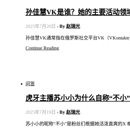
孙佳慧VK是谁？她的主要活动领
2025年7月20日
- By
赵瑞光
孙佳慧VK通常指在俄罗斯社交平台VK（VKont
Continue Reading
问答
虎牙主播苏小小为什么自称“不小
2025年7月19日
- By
赵瑞光
苏小小的昵称“不小”是粉丝们根据她活泼直爽的