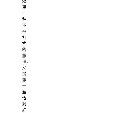
渴
望
一
种
不
被
打
扰
的
静
谧，
又
贪
恋
一
丝
恰
到
好