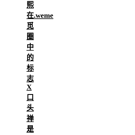
熙
在.weme
觅
圈
中
的
标
志
X
口
头
禅
是