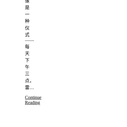
像
是
一
种
仪
式
——
每
天
下
午
三
点，
雷…
Continue
Reading