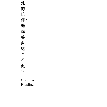
处
的
陪
伴？
迷
你
薯
条，
这
个
看
似
平…
Continue
Reading