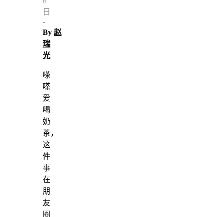
6
日
-
By
赵
瑞
光
嗏
嗏
爱
喝
奶
茶，
这
件
事
在
朋
友
圈