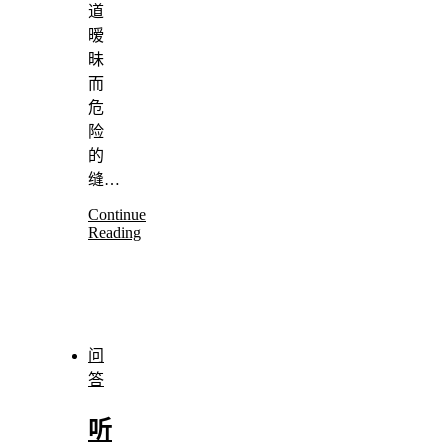
道
暧
昧
而
危
险
的
缝…
Continue
Reading
问
答
听