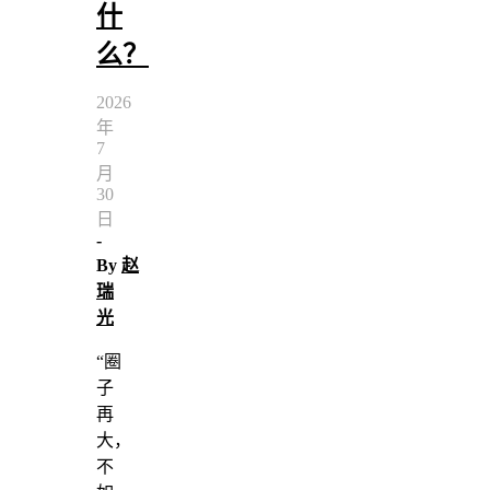
什
么？
2026
年
7
月
30
日
-
By
赵
瑞
光
“圈
子
再
大，
不