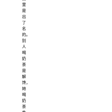
里
是
出
了
名
的。
别
人
喝
奶
茶
是
解
馋，
她
喝
奶
茶