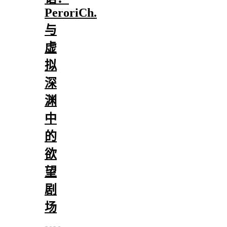
PeroriCh.
与
虚
拟
深
渊
中
的
欲
望
剧
场