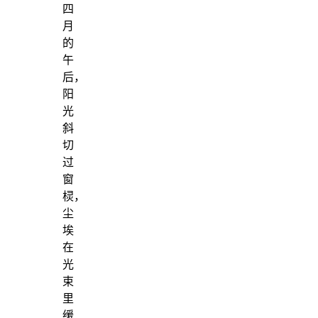
四
月
的
午
后，
阳
光
斜
切
过
窗
棂，
尘
埃
在
光
束
里
缓