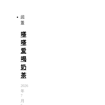
问
答
嗏
嗏
爱
喝
奶
茶
2026
年
7
月