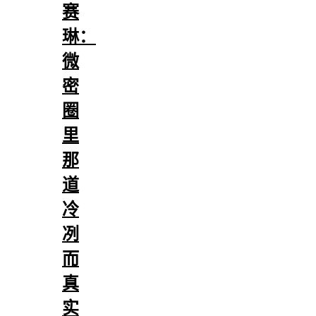
赛
琳：
微
密
圈
里
那
道
冷
冽
而
真
实