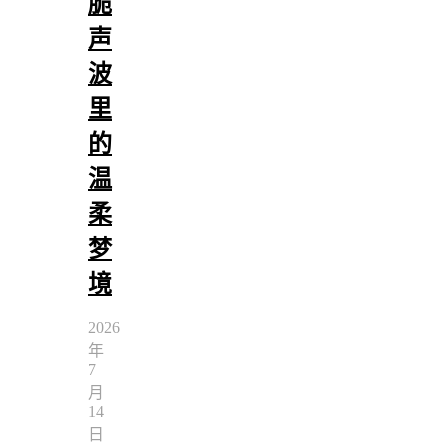
脆
声
波
里
的
温
柔
梦
境
2026
年
7
月
14
日