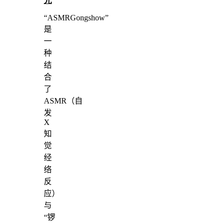
光
“ASMRGongshow”
是
一
种
结
合
了
ASMR（自
发
X
知
觉
经
络
反
应）
与
“锣