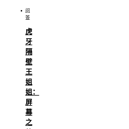
问
答
虎
牙
隔
壁
王
姐
姐：
屏
幕
之