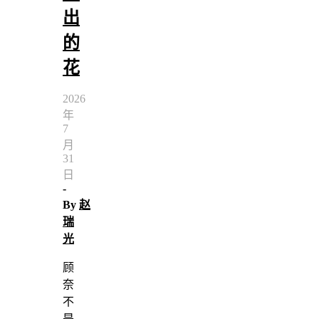
出
的
花
2026
年
7
月
31
日
-
By
赵
瑞
光
顾
奈
不
是