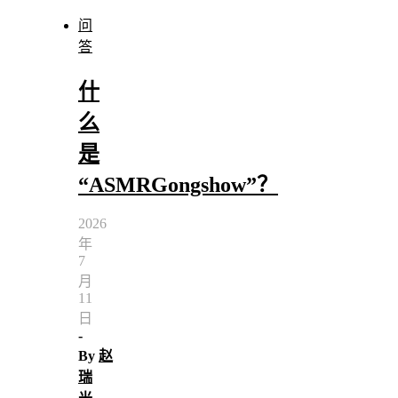
问
答
什
么
是
“ASMRGongshow”？
2026
年
7
月
11
日
-
By
赵
瑞