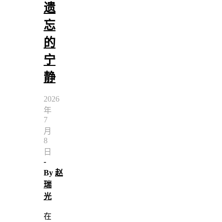
遗
忘
的
宁
静
2026
年
7
月
8
日
-
By
赵
瑞
光
在