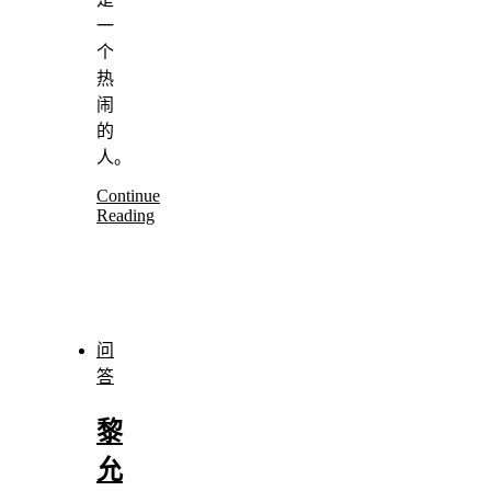
一
个
热
闹
的
人。
Continue
Reading
问
答
黎
允