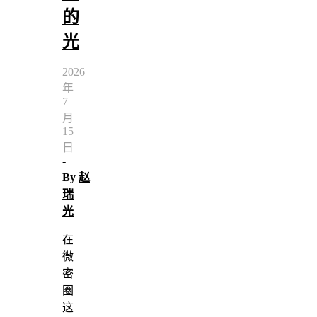
的
光
2026
年
7
月
15
日
-
By
赵
瑞
光
在
微
密
圈
这