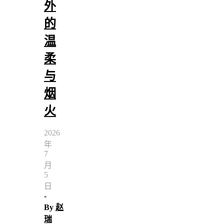
外
的
温
柔
与
烟
火
2026
年
7
月
5
日
-
By
赵
瑞