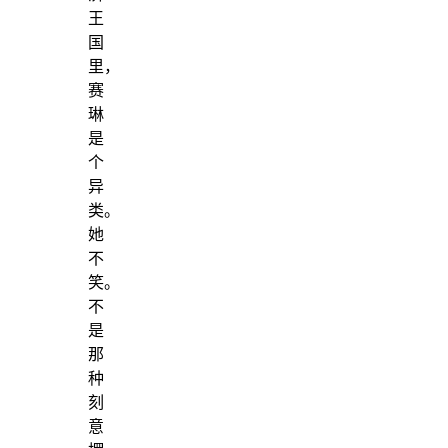
王
国
里，
赛
琳
是
个
异
类。
她
不
笑。
不
是
那
种
刻
意