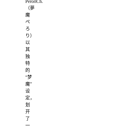
PeroriCh.
（夢
魔
ぺ
ろ
り）
以
其
独
特
的
“梦
魔”
设
定，
划
开
了
一