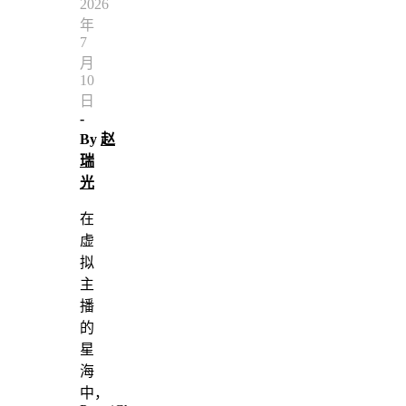
2026
年
7
月
10
日
-
By
赵
瑞
光
在
虚
拟
主
播
的
星
海
中，