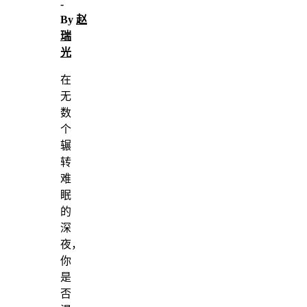
-
By
赵
瑞
光
在
无
数
个
辗
转
难
眠
的
深
夜，
你
是
否