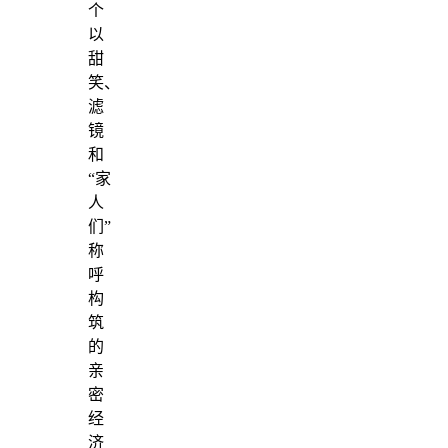
个
以
甜
笑、
滤
镜
和
“家
人
们”
称
呼
构
筑
的
亲
密
经
济