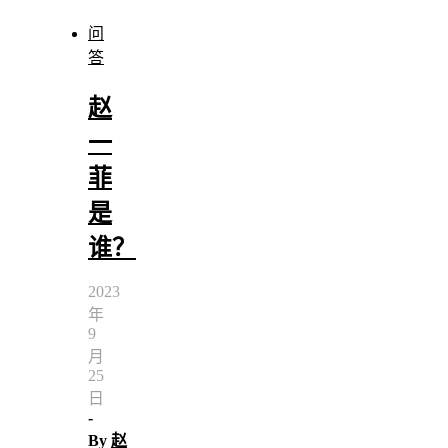
问
答
赵
一
菲
是
谁？
2023
年
9
月
25
日
-
By
赵