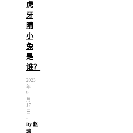
虎
牙
晴
小
兔
是
谁？
2023
年
9
月
17
日
-
By
赵
瑞