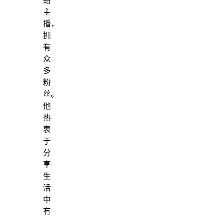
络
主
播，
拥
有
众
多
粉
丝。
他
热
衷
于
分
享
生
活
中
有