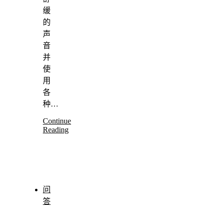
缓
的
声
音
并
使
用
各
种…
Continue
Reading
问
答