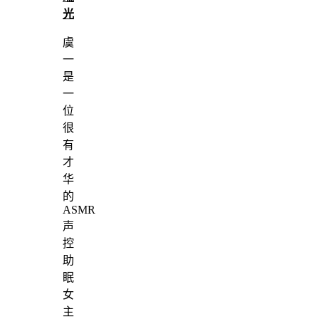
光
虞
一
是
一
位
很
有
才
华
的
ASMR
声
控
助
眠
女
主