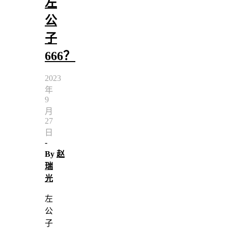
左
公
子
666？
2023
年
9
月
27
日
-
By
赵
瑞
光
左
公
子