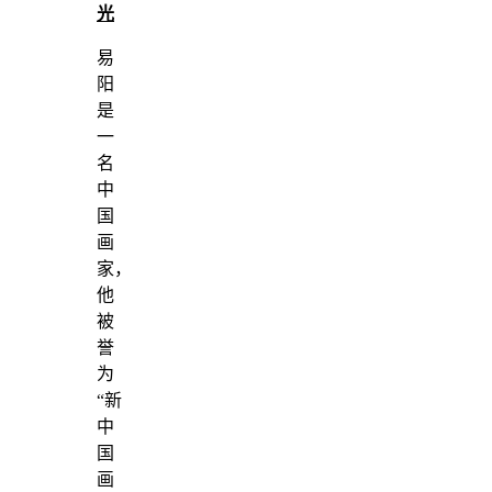
光
易
阳
是
一
名
中
国
画
家，
他
被
誉
为
“新
中
国
画