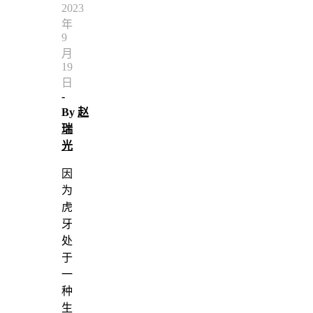
2023
年
9
月
19
日
-
By
赵
瑞
光
因
为
虎
牙
处
于
一
种
生