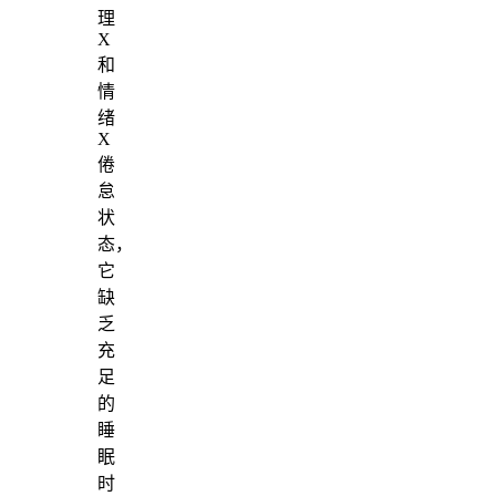
理
X
和
情
绪
X
倦
怠
状
态，
它
缺
乏
充
足
的
睡
眠
时