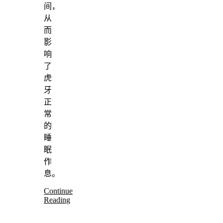
间，
从
而
影
响
了
虎
牙
正
常
的
睡
眠
作
息。
Continue
Reading