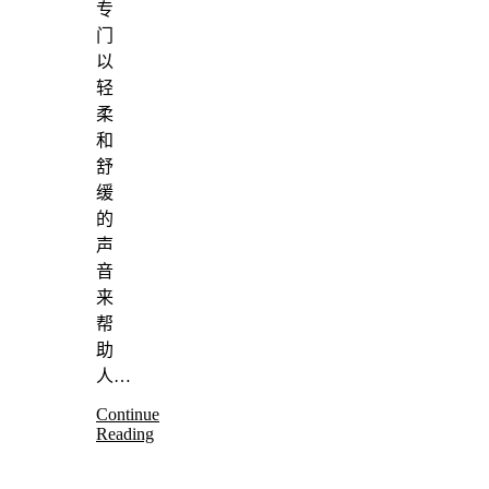
专
门
以
轻
柔
和
舒
缓
的
声
音
来
帮
助
人…
Continue
Reading