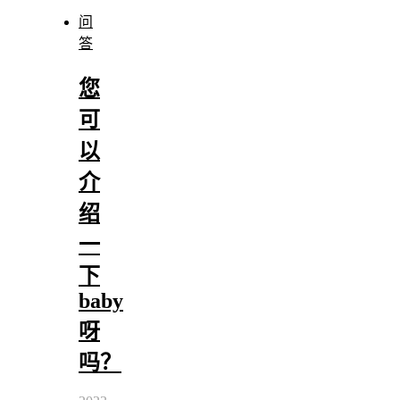
问
答
您
可
以
介
绍
一
下
baby
呀
吗？