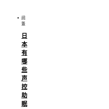
问
答
日
本
有
哪
些
声
控
助
眠