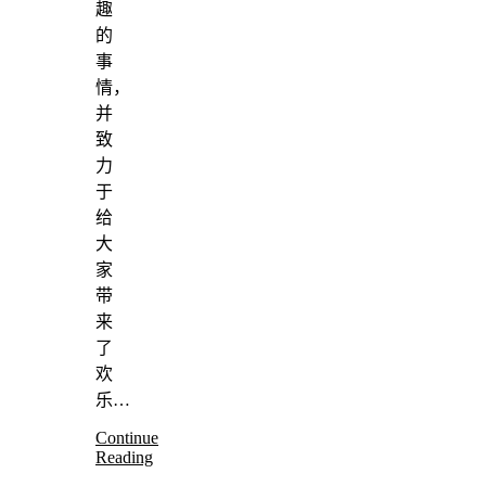
趣
的
事
情，
并
致
力
于
给
大
家
带
来
了
欢
乐…
Continue
Reading