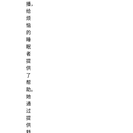
播，
给
烦
恼
的
睡
眠
者
提
供
了
帮
助。
她
通
过
提
供
舒