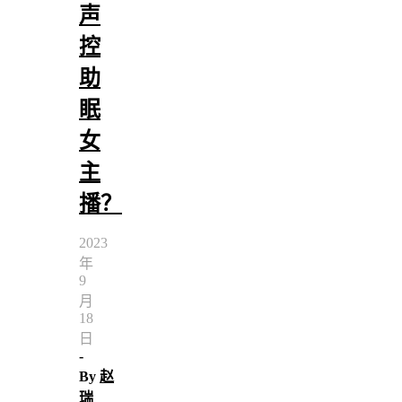
声
控
助
眠
女
主
播？
2023
年
9
月
18
日
-
By
赵
瑞