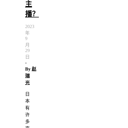
主
播？
2023
年
9
月
29
日
-
By
赵
瑞
光
日
本
有
许
多