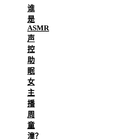
谁
是
ASMR
声
控
助
眠
女
主
播
周
童
潼？