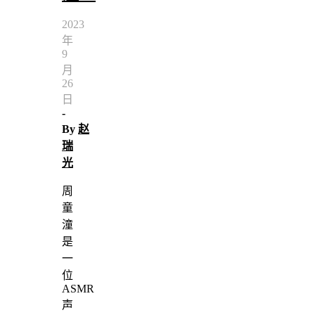
2023
年
9
月
26
日
-
By
赵
瑞
光
周
童
潼
是
一
位
ASMR
声