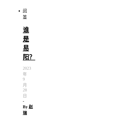
问
答
谁
是
易
阳？
2023
年
9
月
28
日
-
By
赵
瑞