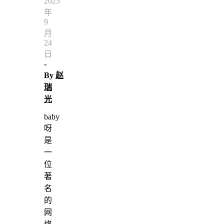
2023
年
9
月
24
日
-
By
赵
瑞
光
baby
呀
是
一
位
著
名
的
网