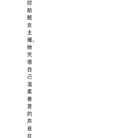
控
助
眠
女
主
播，
她
凭
借
自
己
温
柔
善
意
的
声
音
在