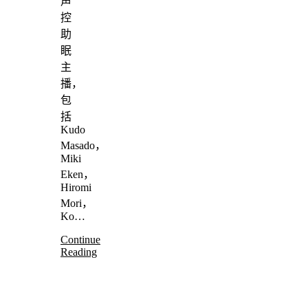
声
控
助
眠
主
播，
包
括
Kudo
Masado，
Miki
Eken，
Hiromi
Mori，
Ko…
Continue
Reading