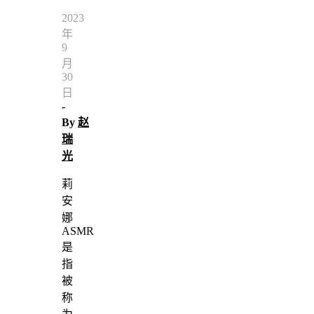
2023
年
9
月
30
日
-
By
赵
瑞
光
莉
安
娜
ASMR
是
指
被
称