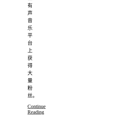
有
声
音
乐
平
台
上
获
得
大
量
粉
丝。
Continue
Reading