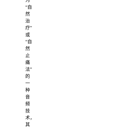
为
“自
然
治
疗”
或
“自
然
止
痛
法”
的
一
种
音
频
技
术，
其