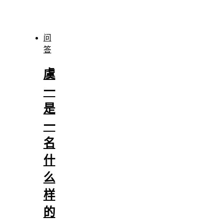
问
答
虞
一
是
一
名
什
么
样
的