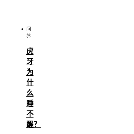
问
答
虎
牙
为
什
么
睡
不
醒？