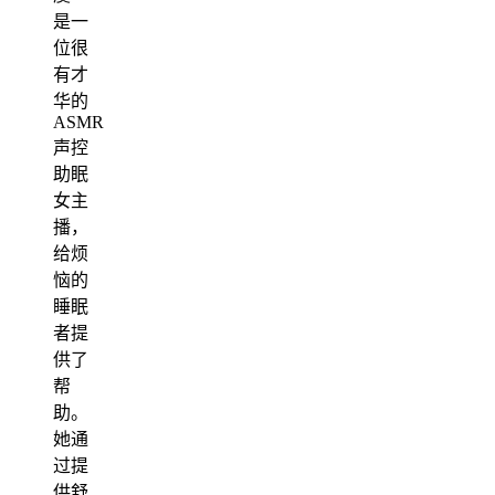
是一
位很
有才
华的
ASMR
声控
助眠
女主
播，
给烦
恼的
睡眠
者提
供了
帮
助。
她通
过提
供舒