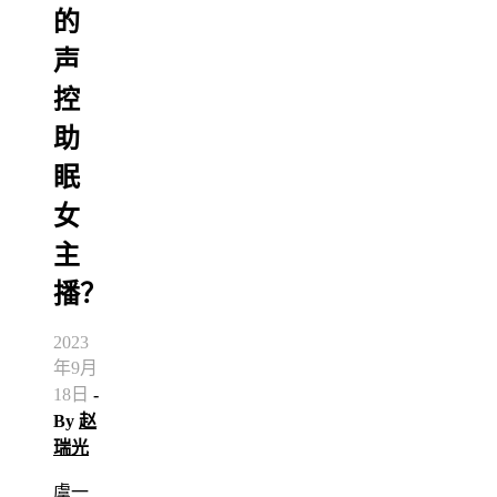
的
声
控
助
眠
女
主
播？
2023
年9月
18日
-
By
赵
瑞光
虞一