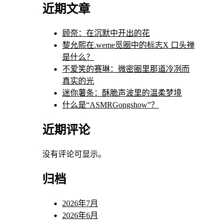
近期文章
顾奈：在沉默中开出的花
黎允熙在.weme觅圈中的标志X 口头禅
是什么？
不爱笑的赛琳：微密圈里那道冷冽而
真实的光
迷你薯条：酥脆声波里的温柔梦境
什么是“ASMRGongshow”？
近期评论
没有评论可显示。
归档
2026年7月
2026年6月