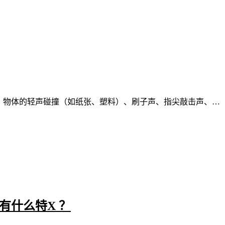
醒、物体的轻声碰撞（如纸张、塑料）、刷子声、指尖敲击声、…
有什么特X ？