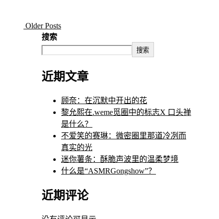
Older Posts
搜索
搜索
近期文章
顾奈：在沉默中开出的花
黎允熙在.weme觅圈中的标志X 口头禅
是什么？
不爱笑的赛琳：微密圈里那道冷冽而
真实的光
迷你薯条：酥脆声波里的温柔梦境
什么是“ASMRGongshow”？
近期评论