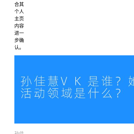
合其
个人
主页
内容
进一
步确
认。
孙佳