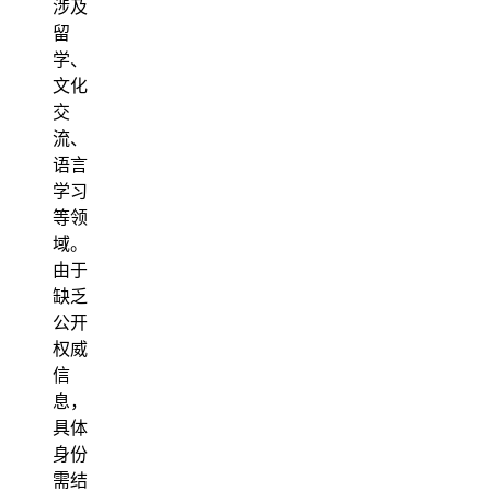
涉及
留
学、
文化
交
流、
语言
学习
等领
域。
由于
缺乏
公开
权威
信
息，
具体
身份
需结