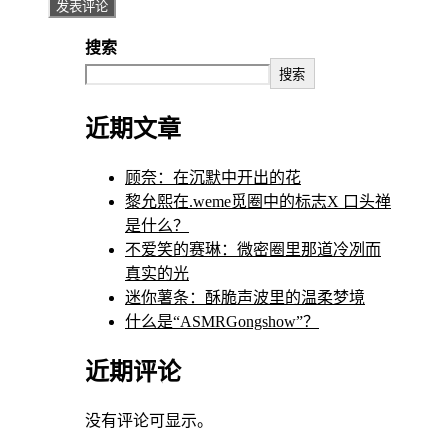
搜索
搜索
近期文章
顾奈：在沉默中开出的花
黎允熙在.weme觅圈中的标志X 口头禅
是什么？
不爱笑的赛琳：微密圈里那道冷冽而
真实的光
迷你薯条：酥脆声波里的温柔梦境
什么是“ASMRGongshow”？
近期评论
没有评论可显示。