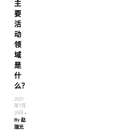
主
要
活
动
领
域
是
什
么？
2025
年7月
20日
-
By
赵
瑞光