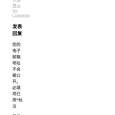
慧vk
No
Comments
发表
回复
您的
电子
邮箱
地址
不会
被公
开。
必填
项已
用
*
标
注