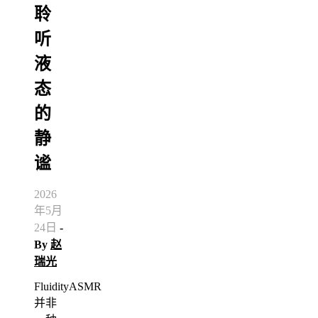
聆
听
液
态
的
静
谧
2026
年5月
24日
-
By
赵
瑞光
FluidityASMR
并非