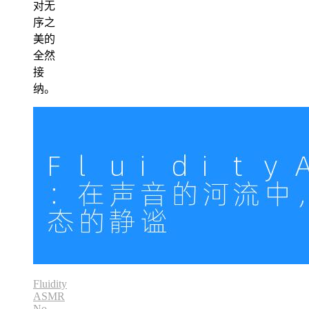
对无
序之
美的
全然
接
纳。
Fluidity
ASMR
No