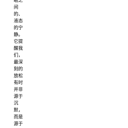
眠之
间
的、
液态
的宁
静。
它提
醒我
们，
最深
刻的
放松
有时
并非
源于
沉
默，
而是
源于