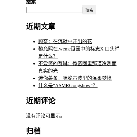
搜索
搜索
近期文章
顾奈：在沉默中开出的花
黎允熙在.weme觅圈中的标志X 口头禅
是什么？
不爱笑的赛琳：微密圈里那道冷冽而
真实的光
迷你薯条：酥脆声波里的温柔梦境
什么是“ASMRGongshow”？
近期评论
没有评论可显示。
归档