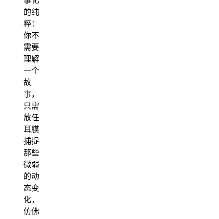
事化”
的纯
粹：
你不
需要
理解
一个
故
事，
只需
放任
耳膜
捕捉
那些
微弱
的动
态变
化，
仿佛