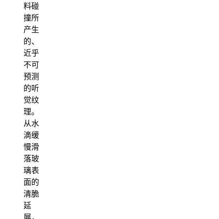
料碰
撞所
产生
的、
近乎
不可
预测
的听
觉纹
理。
从水
滴缓
慢滑
落玻
璃表
面的
清脆
延
展，