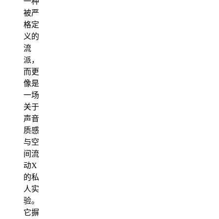
一种
被严
格定
义的
流
派，
而更
像是
一场
关于
声音
质感
与空
间流
动X
的私
人实
验。
它摒