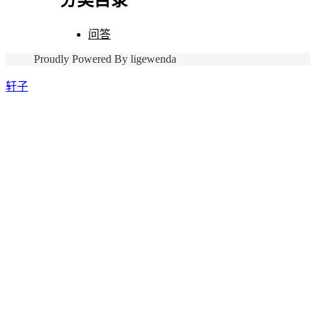
问答
Proudly Powered By ligewenda
轩子