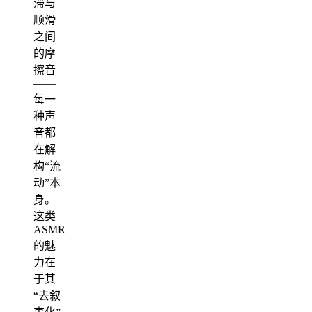
滞与
顺滑
之间
的摩
擦音
——
每一
种声
音都
在解
构“流
动”本
身。
这类
ASMR
的魅
力在
于其
“去叙