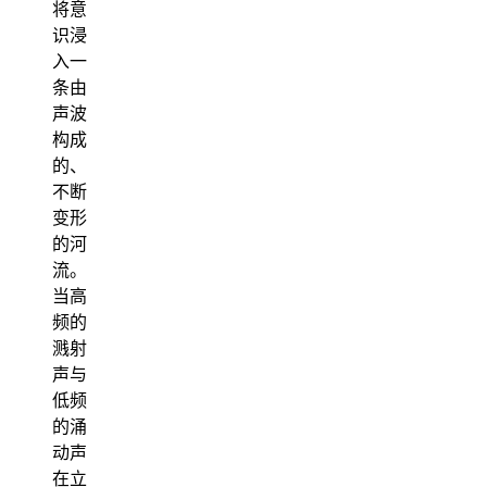
将意
识浸
入一
条由
声波
构成
的、
不断
变形
的河
流。
当高
频的
溅射
声与
低频
的涌
动声
在立