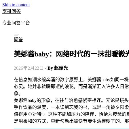
Skip to content
李哥问答
专业问答平台
问答
美娜酱baby：网络时代的一抹甜暖微
2026年2月22日
- By
赵瑞光
在信息如潮水般奔涌的数字原野上，美娜酱baby如同一株悄然绽放的铃兰，以其独有的清新与温暖，触动了无数屏幕前的
心灵。她并非转瞬即逝的浪花，而是渐渐汇入许多人日常视
象。
美娜酱baby的形象，往往与治愈感紧密相连。无论是
手作饮品的温度，一本读到忘我的书，或是一角被夕阳染
值得用心对待”。这种不施加压力的陪伴，恰恰为疲惫的
是用柔和的方式，重新勾勒出被快节奏生活模糊了的、那