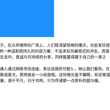
的镜子。在众声喧哗的广场上，人们既渴望惊艳的爆点，也愈发珍视
这样一种温和而持久的内容力量：不追求狂风暴雨式的冲击，而是
生态中，真诚与可持续的分享，同样能赢得属于自己的一席之
普通人通过网络寻找连接、表达自我的可能X 。她让我们看到，在
聚成星光，照亮彼此一小段旅程。这份微光虽不耀眼，却足够温
量，源于平凡，归于共鸣，只为传递那一点质朴的甜与暖。