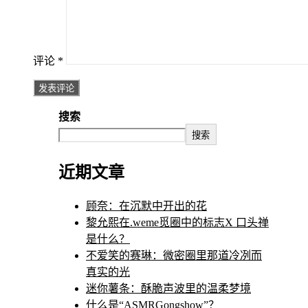
评论
*
搜索
搜索
近期文章
顾奈：在沉默中开出的花
黎允熙在.weme觅圈中的标志X 口头禅
是什么？
不爱笑的赛琳：微密圈里那道冷冽而
真实的光
迷你薯条：酥脆声波里的温柔梦境
什么是“ASMRGongshow”？