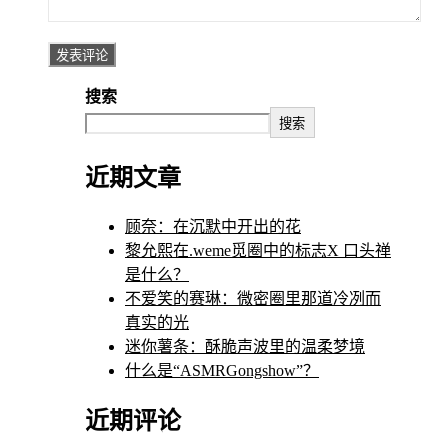
搜索
搜索
近期文章
顾奈：在沉默中开出的花
黎允熙在.weme觅圈中的标志X 口头禅
是什么？
不爱笑的赛琳：微密圈里那道冷冽而
真实的光
迷你薯条：酥脆声波里的温柔梦境
什么是“ASMRGongshow”？
近期评论