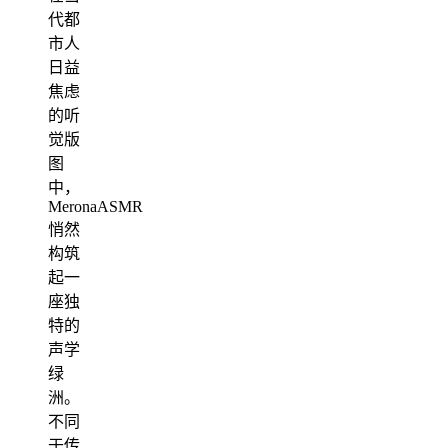
代都
市人
日益
焦虑
的听
觉版
图
中，
MeronaASMR
悄然
构筑
起一
座独
特的
声学
绿
洲。
不同
于传