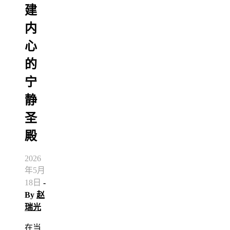
建
内
心
的
宁
静
圣
殿
2026
年5月
18日
-
By
赵
瑞光
在当