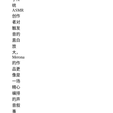
统
ASMR
创作
者对
触发
音的
直白
放
大，
Merona
的作
品更
像是
一场
精心
编排
的声
音叙
事