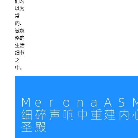
们习
以为
常
的、
被忽
略的
生活
细节
之
中。