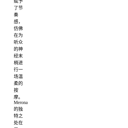
赋予
了节
奏
感，
仿佛
在为
听众
的神
经末
梢进
行一
场温
柔的
按
摩。
Merona
的独
特之
处在