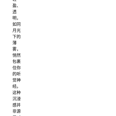
盈、
透
明，
如同
月光
下的
薄
雾，
悄然
包裹
住你
的听
觉神
经。
这种
沉浸
感并
非源