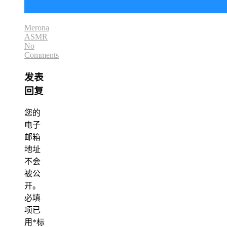
Merona
ASMR
No
Comments
发表
回复
您的
电子
邮箱
地址
不会
被公
开。
必填
项已
用
*
标