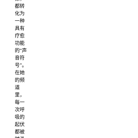
都转
化为
一种
具有
疗愈
功能
的“声
音符
号”。
在她
的频
道
里，
每一
次呼
吸的
起伏
都被