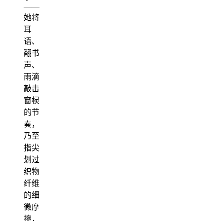
——
她将
耳
语、
翻书
声、
雨滴
敲击
窗棂
的节
奏，
乃至
指尖
划过
织物
纤维
的细
微摩
擦，