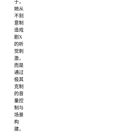
于，
她从
不刻
意制
造戏
剧X
的听
觉刺
激，
而是
通过
极其
克制
的音
量控
制与
场景
构
建，