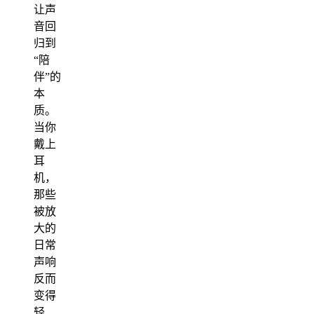
让声
音回
归到
“陪
伴”的
本
质。
当你
戴上
耳
机，
那些
被放
大的
日常
声响
反而
变得
轻