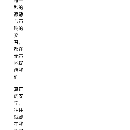
每一
秒的
寂静
与声
响的
交
替，
都在
无声
地提
醒我
们
——
真正
的安
宁，
往往
就藏
在我