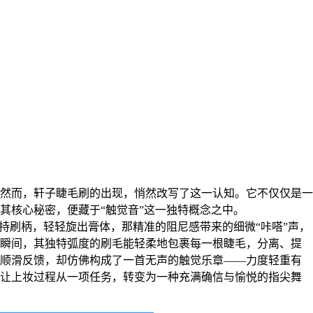
其核心秘密，便藏于“触觉音”这一独特概念之中。
持刷柄，轻轻旋出膏体，那精准的阻尼感带来的细微“咔嗒”声，
瞬间，其独特弧度的刷毛能轻柔地包裹每一根睫毛，分离、提
顺滑反馈，却仿佛构成了一首无声的触觉乐章——力度轻重有
让上妆过程从一项任务，转变为一种充满确信与愉悦的指尖舞