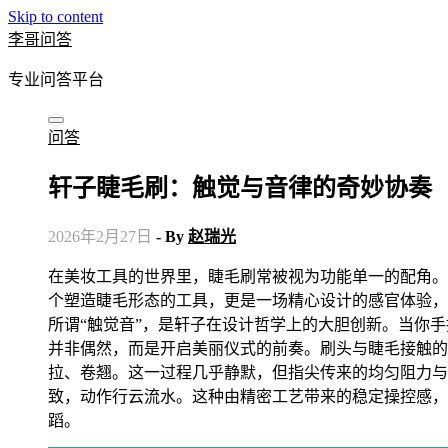
Skip to content
李哥问答
专业问答平台
问答
轩子睫毛刷：触觉与音律的奇妙协奏
2026年2月27日
- By
赵瑞光
在美妆工具的世界里，睫毛刷常被视为功能单一的配角。然而，轩子睫毛刷的出现，悄然改写了这一认知。它不仅仅是一
个塑造睫毛形态的工具，更是一场精心设计的感官体验，
所谓“触觉音”，是轩子在设计哲学上的大胆创新。当你手
并非偶然，而是开启美丽仪式的前奏。刷头与睫毛接触的
拉、卷翘。这一过程几乎静默，但指尖传来的均匀阻力与
致，动作行云流水。这种由精密工艺带来的稳定操控感，
蹈。