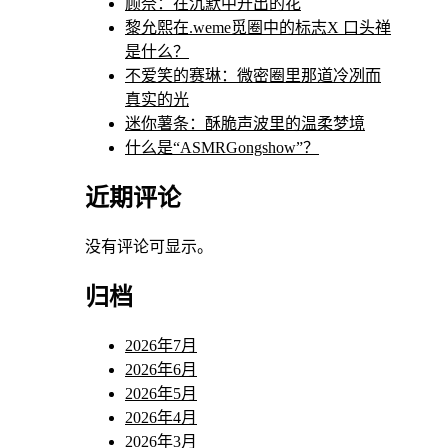
顾奈：在沉默中开出的花
黎允熙在.weme觅圈中的标志X 口头禅
是什么？
不爱笑的赛琳：微密圈里那道冷冽而
真实的光
迷你薯条：酥脆声波里的温柔梦境
什么是“ASMRGongshow”？
近期评论
没有评论可显示。
归档
2026年7月
2026年6月
2026年5月
2026年4月
2026年3月