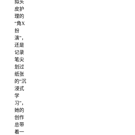
拟头
皮护
理的
“角X
扮
演”，
还是
记录
笔尖
划过
纸张
的“沉
浸式
学
习”，
她的
创作
总带
着一