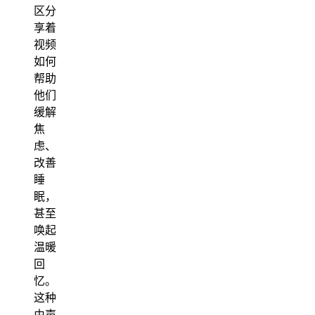
区分
享着
视频
如何
帮助
他们
缓解
焦
虑、
改善
睡
眠，
甚至
唤起
温暖
回
忆。
这种
由声