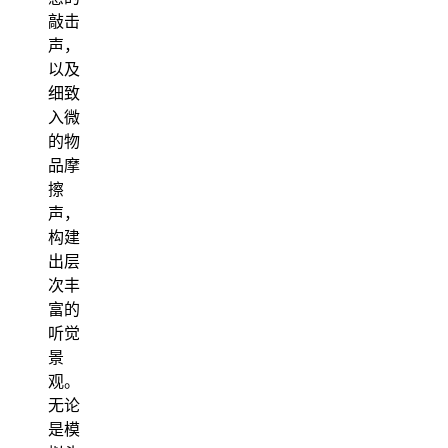
敲击
声，
以及
细致
入微
的物
品摩
擦
声，
构建
出层
次丰
富的
听觉
景
观。
无论
是模