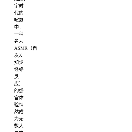
字时
代的
喧嚣
中，
一种
名为
ASMR（自
发X
知觉
经络
反
应）
的感
官体
验悄
然成
为无
数人