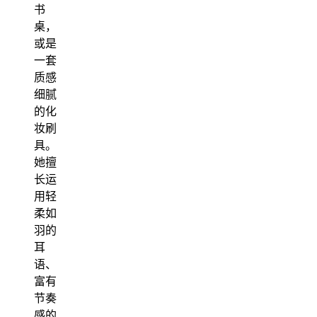
书
桌，
或是
一套
质感
细腻
的化
妆刷
具。
她擅
长运
用轻
柔如
羽的
耳
语、
富有
节奏
感的