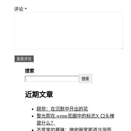
评论
*
搜索
搜索
近期文章
顾奈：在沉默中开出的花
黎允熙在.weme觅圈中的标志X 口头禅
是什么？
不爱笑的赛琳：微密圈里那道冷冽而