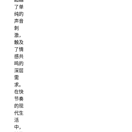
了单
纯的
声音
刺
激，
触及
了情
感共
鸣的
深层
需
求。
在快
节奏
的现
代生
活
中，