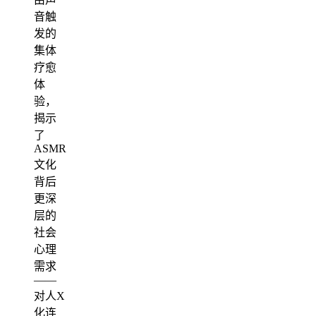
音触
发的
集体
疗愈
体
验，
揭示
了
ASMR
文化
背后
更深
层的
社会
心理
需求
——
对人X
化连