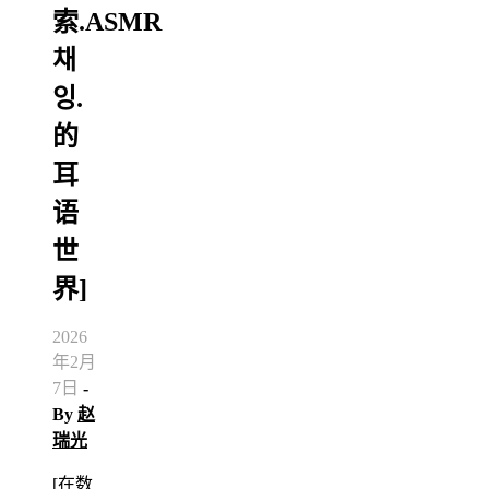
索.ASMR
채
잉.
的
耳
语
世
界]
2026
年2月
7日
-
By
赵
瑞光
[在数