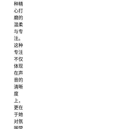
种精
心打
磨的
温柔
与专
注。
这种
专注
不仅
体现
在声
音的
清晰
度
上，
更在
于她
对氛
围营