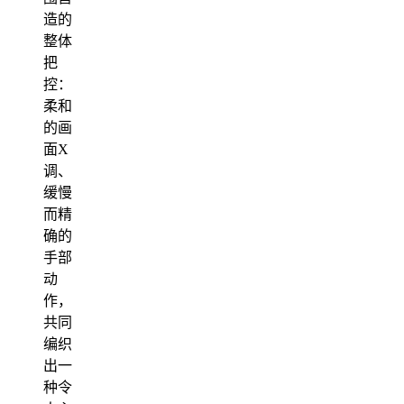
造的
整体
把
控：
柔和
的画
面X
调、
缓慢
而精
确的
手部
动
作，
共同
编织
出一
种令