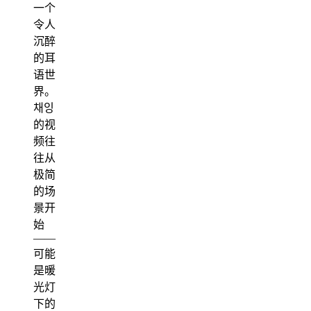
一个
令人
沉醉
的耳
语世
界。
채잉
的视
频往
往从
极简
的场
景开
始
——
可能
是暖
光灯
下的