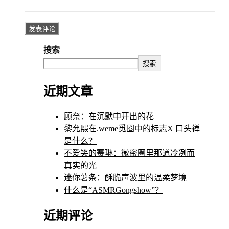
搜索
搜索
近期文章
顾奈：在沉默中开出的花
黎允熙在.weme觅圈中的标志X 口头禅
是什么？
不爱笑的赛琳：微密圈里那道冷冽而
真实的光
迷你薯条：酥脆声波里的温柔梦境
什么是“ASMRGongshow”？
近期评论