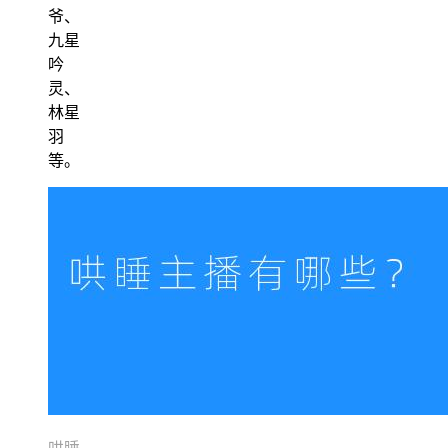
爷、
九星
吟
灵、
林星
羽
等。