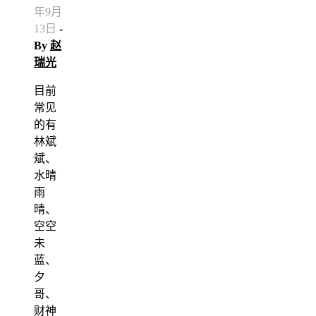
年9月
13日
-
By
赵
瑞光
目前
常见
的有
林斌
斌、
水晴
雨
晴、
空空
未
蓝、
夕
哥、
财神