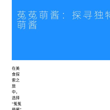
在美
食探
索之
旅
中，
选择
“菟菟
萌酱”