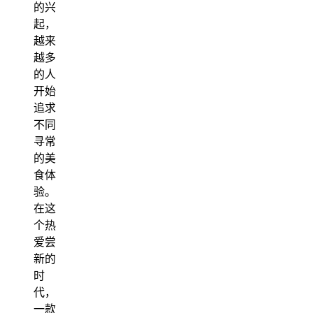
的兴
起，
越来
越多
的人
开始
追求
不同
寻常
的美
食体
验。
在这
个热
爱尝
新的
时
代，
一款