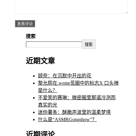
搜索
搜索
近期文章
顾奈：在沉默中开出的花
黎允熙在.weme觅圈中的标志X 口头禅
是什么？
不爱笑的赛琳：微密圈里那道冷冽而
真实的光
迷你薯条：酥脆声波里的温柔梦境
什么是“ASMRGongshow”？
近期评论