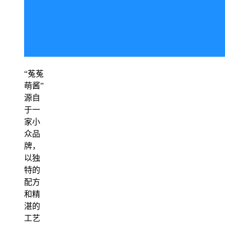
“菟菟
萌酱”
源自
于一
家小
众品
牌，
以独
特的
配方
和精
湛的
工艺