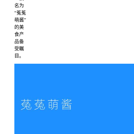
名为
“菟菟
萌酱”
的美
食产
品备
受瞩
目。