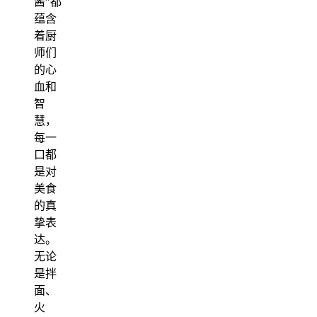
酱”都
蕴含
着厨
师们
的心
血和
智
慧，
每一
口都
是对
美食
的真
挚表
达。
无论
是拌
面、
火