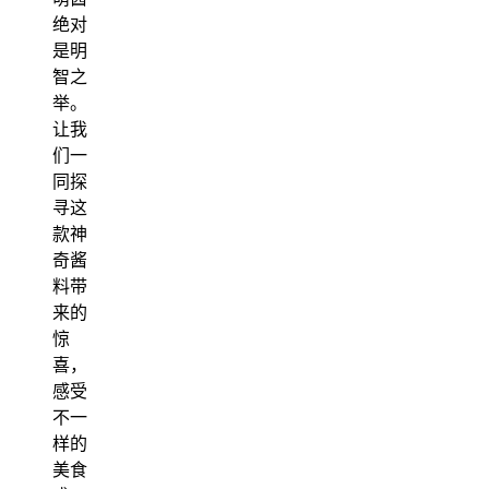
绝对
是明
智之
举。
让我
们一
同探
寻这
款神
奇酱
料带
来的
惊
喜，
感受
不一
样的
美食