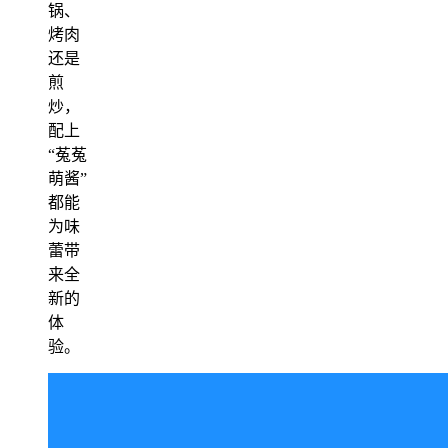
锅、
烤肉
还是
煎
炒，
配上
“菟菟
萌酱”
都能
为味
蕾带
来全
新的
体
验。