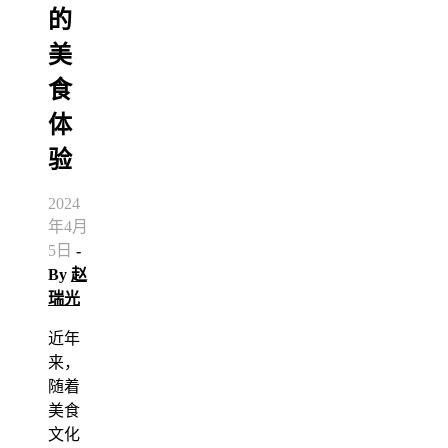
的
美
食
体
验
2024
年4月
5日
-
By
赵
瑞光
近年
来，
随着
美食
文化