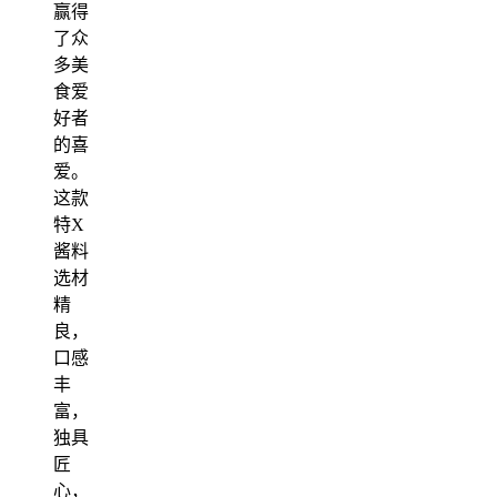
赢得
了众
多美
食爱
好者
的喜
爱。
这款
特X
酱料
选材
精
良，
口感
丰
富，
独具
匠
心，