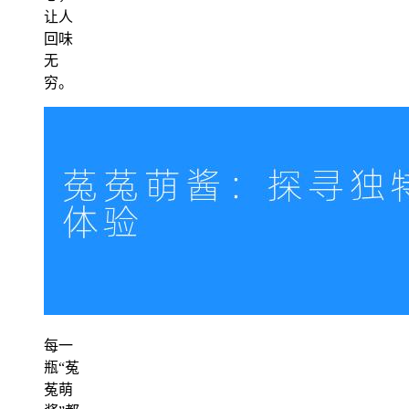
让人
回味
无
穷。
每一
瓶“菟
菟萌