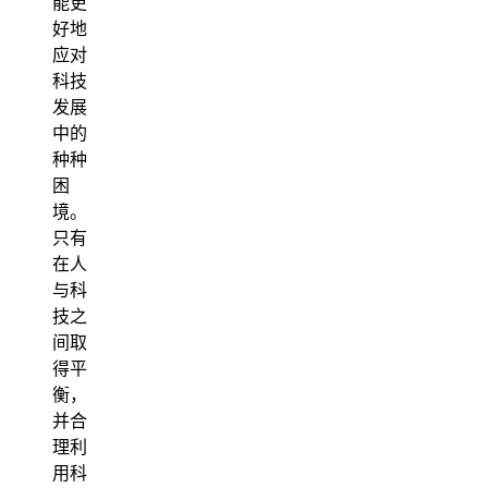
能更
好地
应对
科技
发展
中的
种种
困
境。
只有
在人
与科
技之
间取
得平
衡，
并合
理利
用科