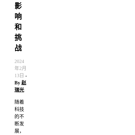
影
响
和
挑
战
2024
年2月
13日
-
By
赵
瑞光
随着
科技
的不
断发
展，