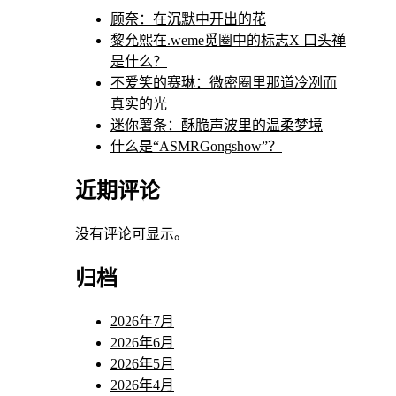
顾奈：在沉默中开出的花
黎允熙在.weme觅圈中的标志X 口头禅
是什么？
不爱笑的赛琳：微密圈里那道冷冽而
真实的光
迷你薯条：酥脆声波里的温柔梦境
什么是“ASMRGongshow”？
近期评论
没有评论可显示。
归档
2026年7月
2026年6月
2026年5月
2026年4月