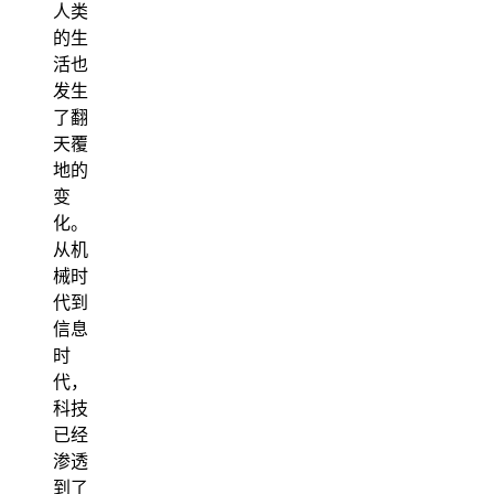
人类
的生
活也
发生
了翻
天覆
地的
变
化。
从机
械时
代到
信息
时
代，
科技
已经
渗透
到了