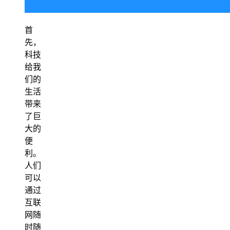
首
先，
科技
给我
们的
生活
带来
了巨
大的
便
利。
人们
可以
通过
互联
网随
时随