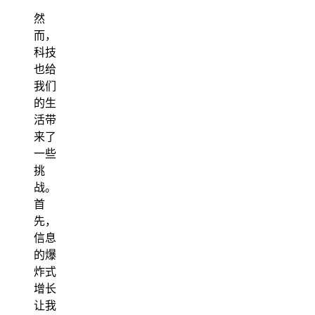
然
而，
科技
也给
我们
的生
活带
来了
一些
挑
战。
首
先，
信息
的爆
炸式
增长
让我