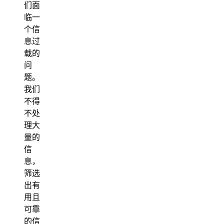
们面
临一
个信
息过
载的
问
题。
我们
不得
不处
理大
量的
信
息，
筛选
出有
用且
可靠
的信