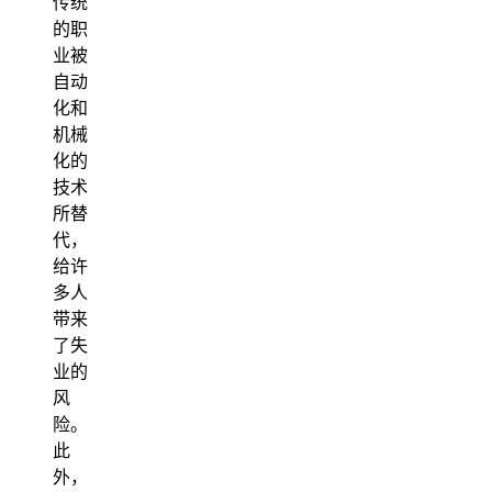
传统
的职
业被
自动
化和
机械
化的
技术
所替
代，
给许
多人
带来
了失
业的
风
险。
此
外，