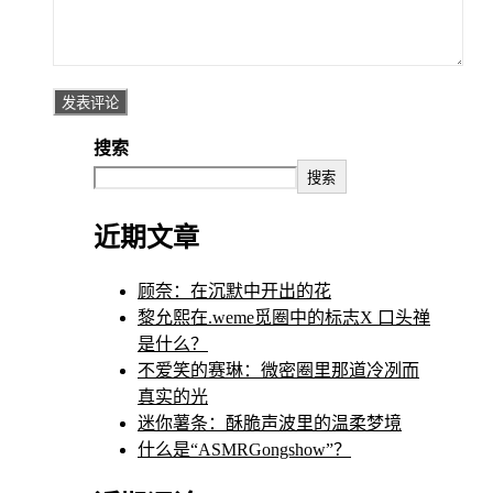
搜索
搜索
近期文章
顾奈：在沉默中开出的花
黎允熙在.weme觅圈中的标志X 口头禅
是什么？
不爱笑的赛琳：微密圈里那道冷冽而
真实的光
迷你薯条：酥脆声波里的温柔梦境
什么是“ASMRGongshow”？