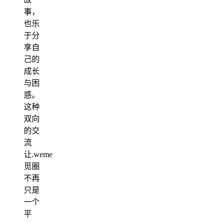
事，
也乐
于分
享自
己的
成长
与困
惑。
这种
双向
的交
流
让.weme
觅圈
不再
只是
一个
平