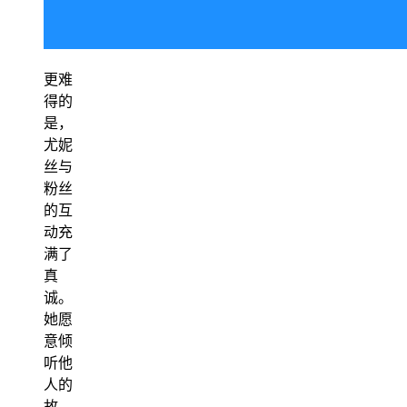
更难
得的
是，
尤妮
丝与
粉丝
的互
动充
满了
真
诚。
她愿
意倾
听他
人的
故