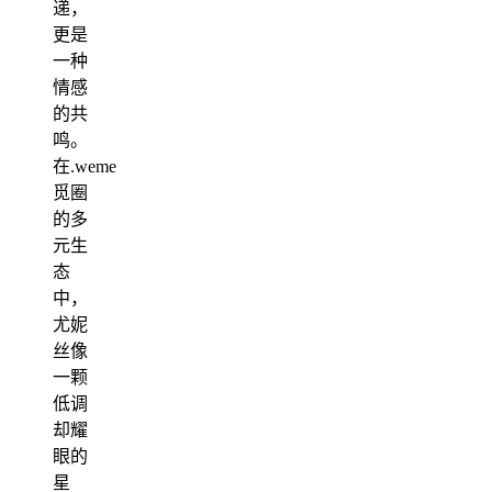
递，
更是
一种
情感
的共
鸣。
在.weme
觅圈
的多
元生
态
中，
尤妮
丝像
一颗
低调
却耀
眼的
星