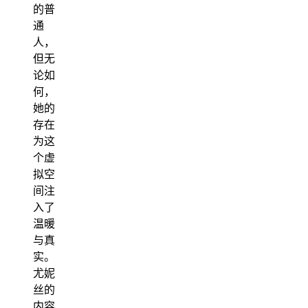
的普
通
人，
但无
论如
何，
她的
存在
为这
个虚
拟空
间注
入了
温暖
与真
实。
尤妮
丝的
内容