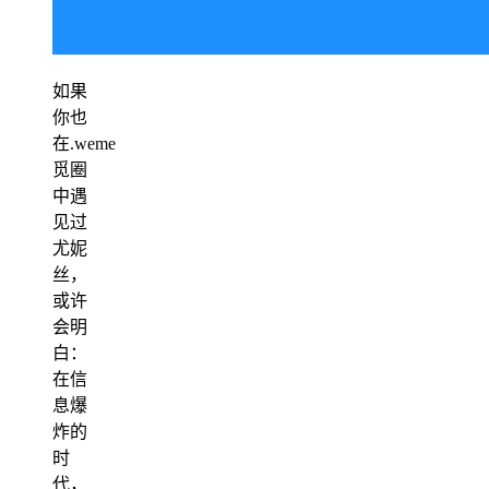
如果
你也
在.weme
觅圈
中遇
见过
尤妮
丝，
或许
会明
白：
在信
息爆
炸的
时
代，