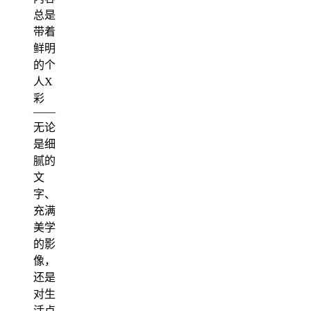
总是
带着
鲜明
的个
人X
彩
——
无论
是细
腻的
文
字、
充满
美学
的影
像，
还是
对生
活点