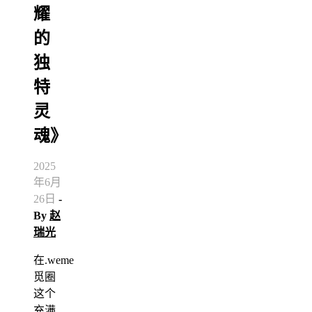
耀
的
独
特
灵
魂》
2025
年6月
26日
-
By
赵
瑞光
在.weme
觅圈
这个
充满