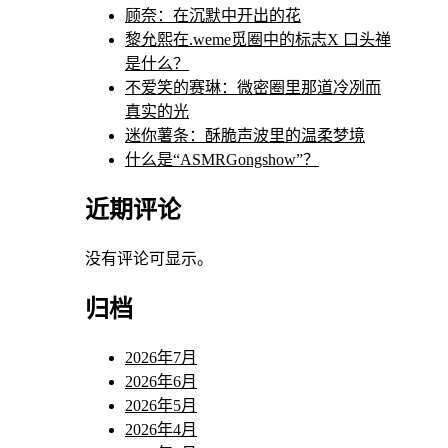
顾奈：在沉默中开出的花
黎允熙在.weme觅圈中的标志X 口头禅
是什么？
不爱笑的赛琳：微密圈里那道冷冽而
真实的光
迷你薯条：酥脆声波里的温柔梦境
什么是“ASMRGongshow”？
近期评论
没有评论可显示。
归档
2026年7月
2026年6月
2026年5月
2026年4月