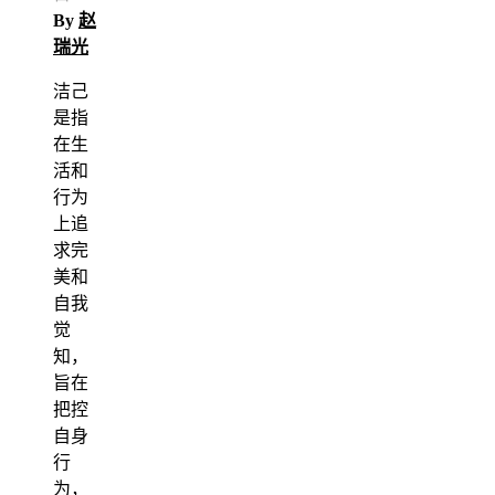
By
赵
瑞光
洁己
是指
在生
活和
行为
上追
求完
美和
自我
觉
知，
旨在
把控
自身
行
为，