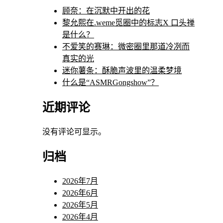
顾奈：在沉默中开出的花
黎允熙在.weme觅圈中的标志X 口头禅
是什么？
不爱笑的赛琳：微密圈里那道冷冽而
真实的光
迷你薯条：酥脆声波里的温柔梦境
什么是“ASMRGongshow”？
近期评论
没有评论可显示。
归档
2026年7月
2026年6月
2026年5月
2026年4月