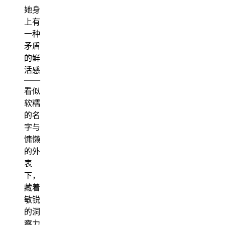
她身
上有
一种
矛盾
的鲜
活感
——
看似
软糯
的名
字与
慵懒
的外
表
下，
藏着
敏锐
的洞
察力