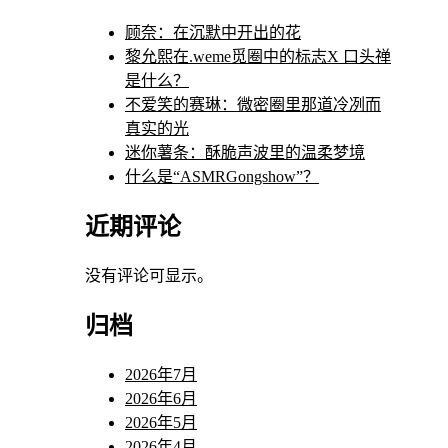
顾奈：在沉默中开出的花
黎允熙在.weme觅圈中的标志X 口头禅
是什么？
不爱笑的赛琳：微密圈里那道冷冽而
真实的光
迷你薯条：酥脆声波里的温柔梦境
什么是“ASMRGongshow”？
近期评论
没有评论可显示。
归档
2026年7月
2026年6月
2026年5月
2026年4月