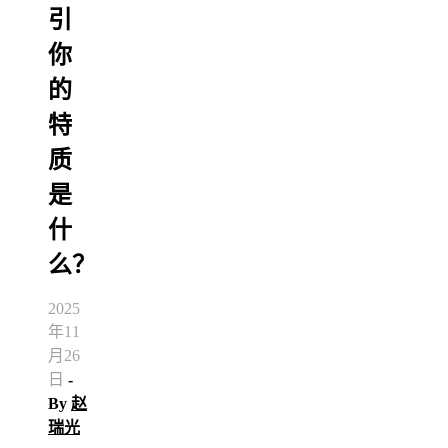
引
你
的
特
质
是
什
么？
2025
年11
月26
日
-
By
赵
瑞光