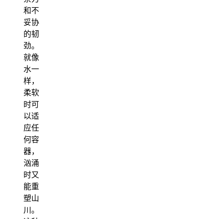
和不
妥协
的韧
劲。
就像
水一
样，
柔软
时可
以适
应任
何容
器，
汹涌
时又
能重
塑山
川。