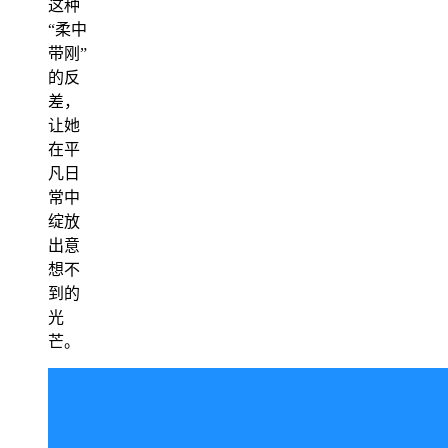
这种
“柔中
带刚”
的反
差，
让她
在平
凡日
常中
绽放
出意
想不
到的
光
芒。