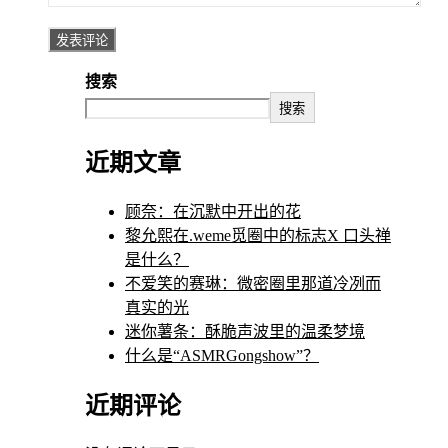
搜索
搜索
近期文章
顾奈：在沉默中开出的花
黎允熙在.weme觅圈中的标志X 口头禅
是什么？
不爱笑的赛琳：微密圈里那道冷冽而
真实的光
迷你薯条：酥脆声波里的温柔梦境
什么是“ASMRGongshow”？
近期评论