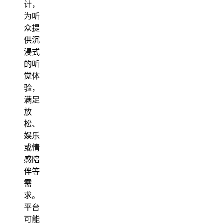
计，
为听
众提
供沉
浸式
的听
觉体
验，
满足
放
松、
娱乐
或情
感陪
伴等
需
求。
平台
可能