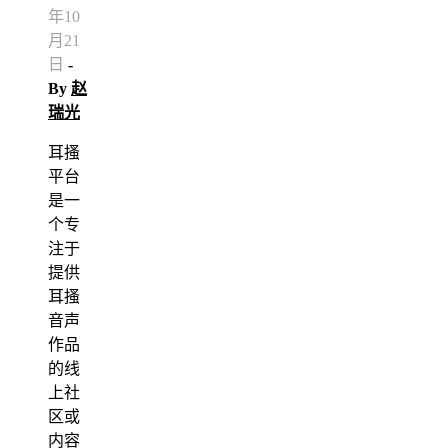
年10
月21
日
-
By
赵
瑞光
耳搔
平台
是一
个专
注于
提供
耳搔
音声
作品
的线
上社
区或
内容