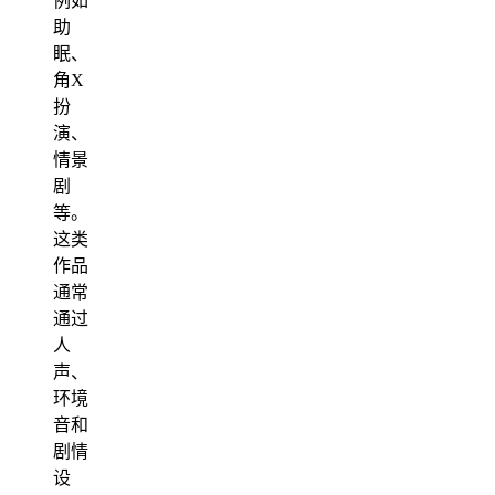
例如
助
眠、
角X
扮
演、
情景
剧
等。
这类
作品
通常
通过
人
声、
环境
音和
剧情
设