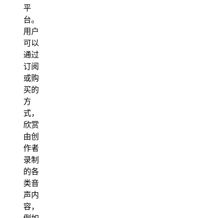
平
台。
用户
可以
通过
订阅
或购
买的
方
式，
欣赏
由创
作者
录制
的各
类音
声内
容，