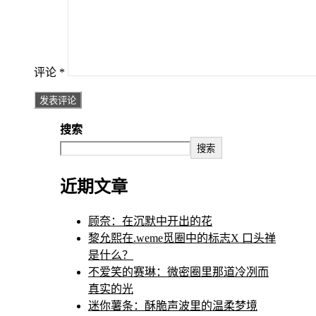
评论
*
搜索
搜索
近期文章
顾奈：在沉默中开出的花
黎允熙在.weme觅圈中的标志X 口头禅
是什么？
不爱笑的赛琳：微密圈里那道冷冽而
真实的光
迷你薯条：酥脆声波里的温柔梦境