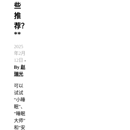
些
推
荐？
**
2025
年2月
12日
-
By
赵
瑞光
可以
试试
“小睡
眠”、
“睡眠
大师”
和“安