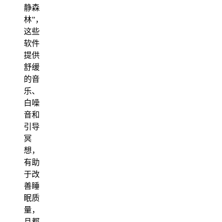
静森
林”，
这些
软件
提供
舒缓
的音
乐、
白噪
音和
引导
冥
想，
有助
于改
善睡
眠质
量，
且都