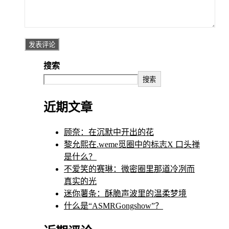
搜索
搜索
近期文章
顾奈：在沉默中开出的花
黎允熙在.weme觅圈中的标志X 口头禅
是什么？
不爱笑的赛琳：微密圈里那道冷冽而
真实的光
迷你薯条：酥脆声波里的温柔梦境
什么是“ASMRGongshow”？