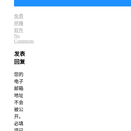
免费
哄睡
软件
No
Comments
发表
回复
您的
电子
邮箱
地址
不会
被公
开。
必填
项已