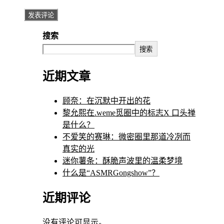
搜索
搜索
近期文章
顾奈：在沉默中开出的花
黎允熙在.weme觅圈中的标志X 口头禅
是什么？
不爱笑的赛琳：微密圈里那道冷冽而
真实的光
迷你薯条：酥脆声波里的温柔梦境
什么是“ASMRGongshow”？
近期评论
没有评论可显示。