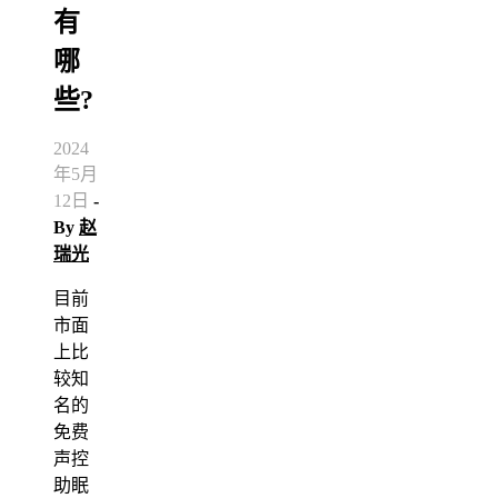
有
哪
些?
2024
年5月
12日
-
By
赵
瑞光
目前
市面
上比
较知
名的
免费
声控
助眠