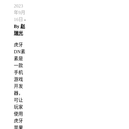
2023
年9月
16日
-
By
赵
瑞光
虎牙
DN素
素是
一款
手机
游戏
开发
器，
可让
玩家
使用
虎牙
苹果