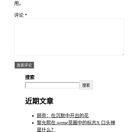
用。
评论
*
搜索
搜索
近期文章
顾奈：在沉默中开出的花
黎允熙在.weme觅圈中的标志X 口头禅
是什么？