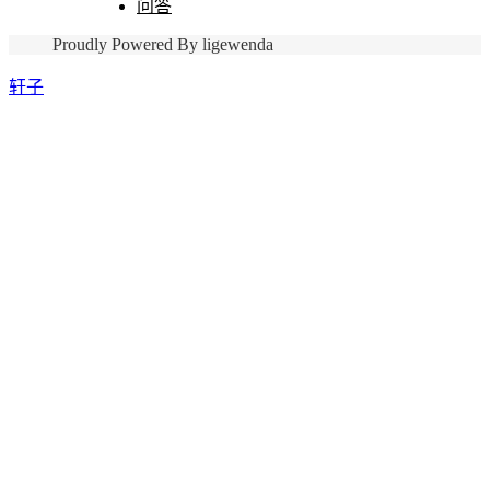
问答
Proudly Powered By ligewenda
轩子