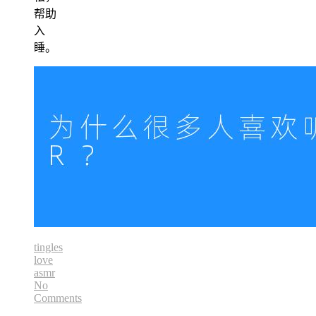
帮助
入
睡。
tingles
love
asmr
No
Comments