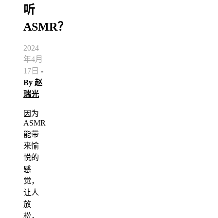
听
ASMR？
2024
年4月
17日
-
By
赵
瑞光
因为
ASMR
能带
来愉
悦的
感
觉，
让人
放
松，