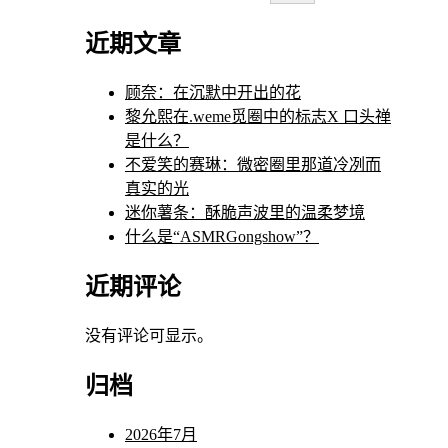
近期文章
顾奈：在沉默中开出的花
黎允熙在.weme觅圈中的标志X 口头禅
是什么？
不爱笑的赛琳：微密圈里那道冷冽而
真实的光
迷你薯条：酥脆声波里的温柔梦境
什么是“ASMRGongshow”？
近期评论
没有评论可显示。
归档
2026年7月