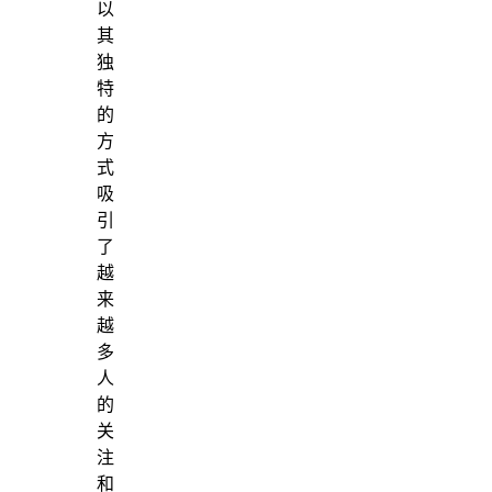
以
其
独
特
的
方
式
吸
引
了
越
来
越
多
人
的
关
注
和