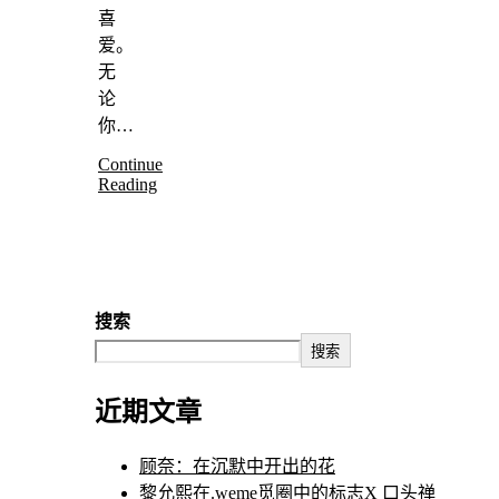
喜
爱。
无
论
你…
Continue
Reading
搜索
搜索
近期文章
顾奈：在沉默中开出的花
黎允熙在.weme觅圈中的标志X 口头禅