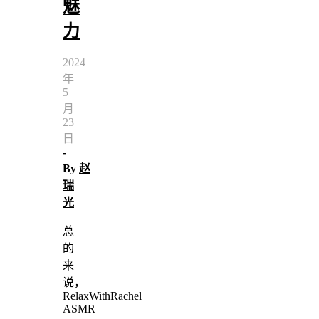
魅
力
2024
年
5
月
23
日
-
By
赵
瑞
光
总
的
来
说，
RelaxWithRachel
ASMR