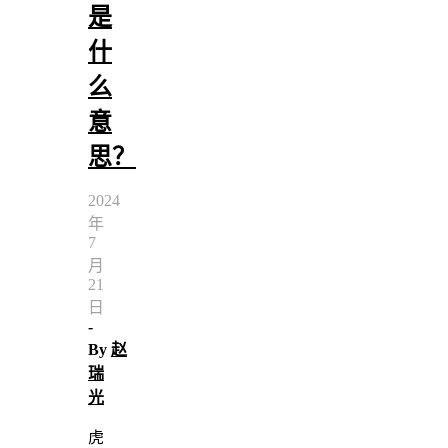
是
什
么
意
思？
2024
年
7
月
21
日
-
By
赵
瑞
光
虎