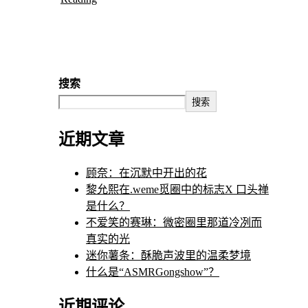
搜索
搜索
近期文章
顾奈：在沉默中开出的花
黎允熙在.weme觅圈中的标志X 口头禅
是什么？
不爱笑的赛琳：微密圈里那道冷冽而
真实的光
迷你薯条：酥脆声波里的温柔梦境
什么是“ASMRGongshow”？
近期评论