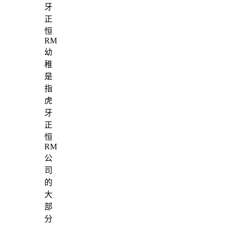
牙
正
恒
RM
幼
稚
是
指
虎
牙
正
恒
RM
公
司
的
大
部
分