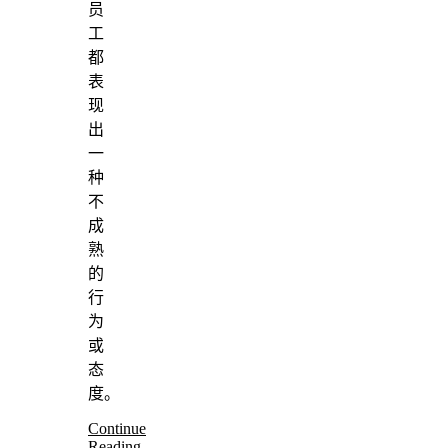
员
工
都
表
现
出
一
种
不
成
熟
的
行
为
或
态
度。
Continue
Reading