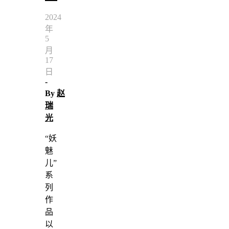
2024
年
5
月
17
日
-
By
赵
瑞
光
“妖
魅
儿”
系
列
作
品
以