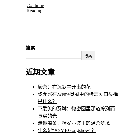
Continue
Reading
搜索
搜索
近期文章
顾奈：在沉默中开出的花
黎允熙在.weme觅圈中的标志X 口头禅
是什么？
不爱笑的赛琳：微密圈里那道冷冽而
真实的光
迷你薯条：酥脆声波里的温柔梦境
什么是“ASMRGongshow”？