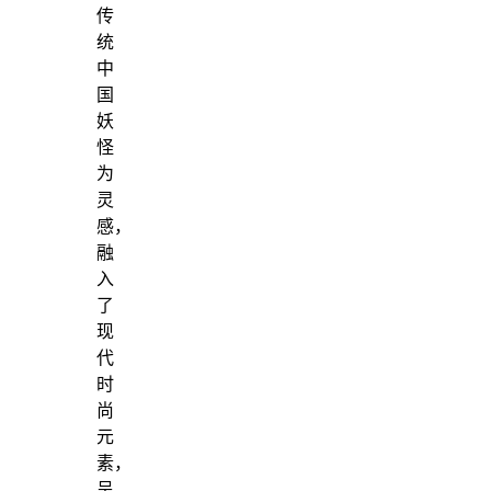
传
统
中
国
妖
怪
为
灵
感，
融
入
了
现
代
时
尚
元
素，
呈