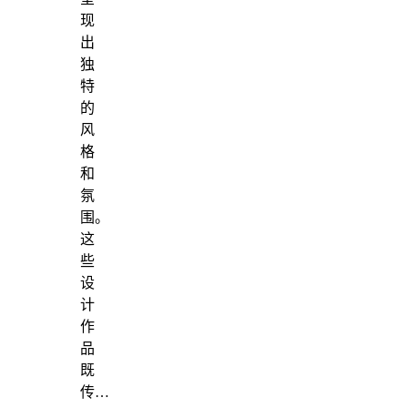
现
出
独
特
的
风
格
和
氛
围。
这
些
设
计
作
品
既
传…