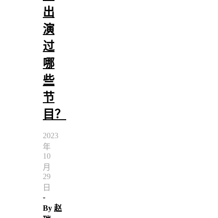
出
演
过
哪
些
节
目？
2023
年
10
月
29
日
-
By
赵