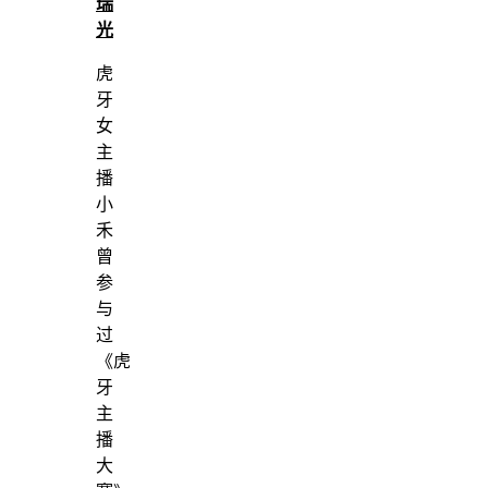
瑞
光
虎
牙
女
主
播
小
禾
曾
参
与
过
《虎
牙
主
播
大