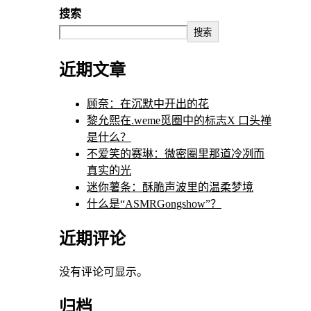
搜索
搜索
近期文章
顾奈：在沉默中开出的花
黎允熙在.weme觅圈中的标志X 口头禅
是什么？
不爱笑的赛琳：微密圈里那道冷冽而
真实的光
迷你薯条：酥脆声波里的温柔梦境
什么是“ASMRGongshow”？
近期评论
没有评论可显示。
归档