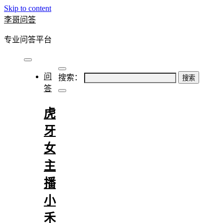
Skip to content
李哥问答
专业问答平台
问
搜索：
答
虎
牙
女
主
播
小
禾