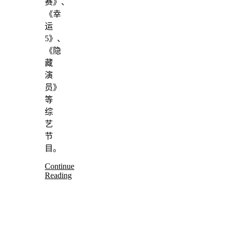
赛》、
《幸
运
5》、
《隐
藏
演
员》
等
综
艺
节
目。
Continue
Reading