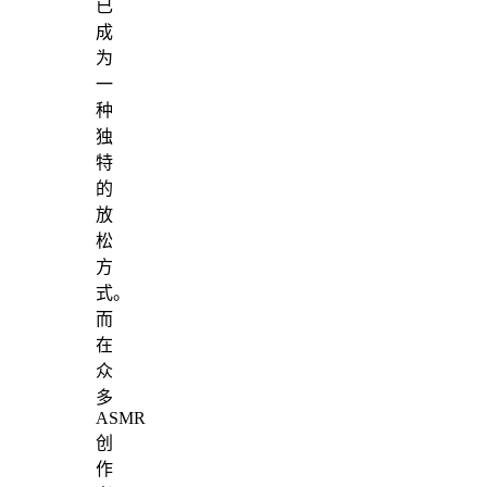
已
成
为
一
种
独
特
的
放
松
方
式。
而
在
众
多
ASMR
创
作