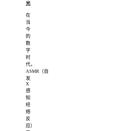
光
在
当
今
的
数
字
时
代，
ASMR（自
发
X
感
知
经
络
反
应）