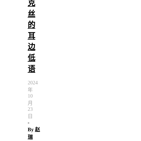
克
丝
的
耳
边
低
语
2024
年
10
月
23
日
-
By
赵
瑞