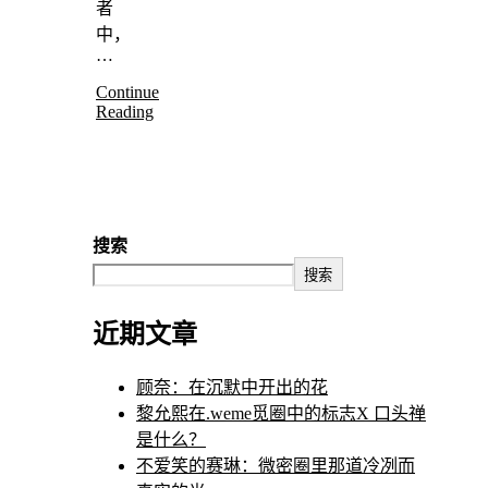
者
中，
…
Continue
Reading
搜索
搜索
近期文章
顾奈：在沉默中开出的花
黎允熙在.weme觅圈中的标志X 口头禅
是什么？
不爱笑的赛琳：微密圈里那道冷冽而