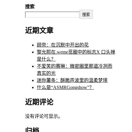
搜索
搜索
近期文章
顾奈：在沉默中开出的花
黎允熙在.weme觅圈中的标志X 口头禅
是什么？
不爱笑的赛琳：微密圈里那道冷冽而
真实的光
迷你薯条：酥脆声波里的温柔梦境
什么是“ASMRGongshow”？
近期评论
没有评论可显示。
归档