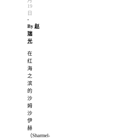
月
19
日
-
By
赵
瑞
光
在
红
海
之
滨
的
沙
姆
沙
伊
赫
（Sharmel-