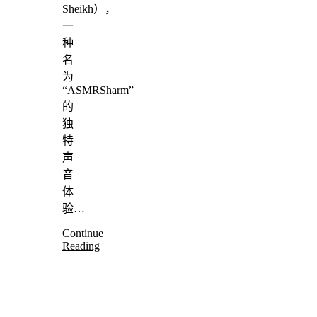
Sheikh），
一
种
名
为
“ASMRSharm”
的
独
特
声
音
体
验…
Continue
Reading