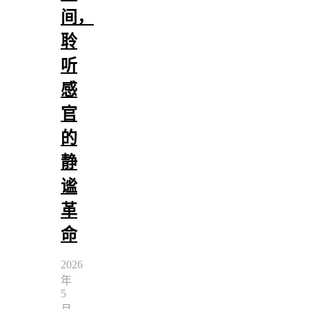
间，
聆
听
感
官
的
静
谧
革
命
2026
年
5