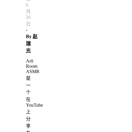
6
月
26
日
-
By
赵
瑞
光
Arii
Room
ASMR
是
一
个
在
YouTube
上
分
享