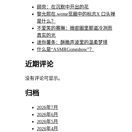
顾奈：在沉默中开出的花
黎允熙在.weme觅圈中的标志X 口头禅
是什么？
不爱笑的赛琳：微密圈里那道冷冽而
真实的光
迷你薯条：酥脆声波里的温柔梦境
什么是“ASMRGongshow”？
近期评论
没有评论可显示。
归档
2026年7月
2026年6月
2026年5月
2026年4月