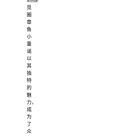
weme
觅
圈
章
鱼
小
童
谣
以
其
独
特
的
魅
力，
成
为
了
众