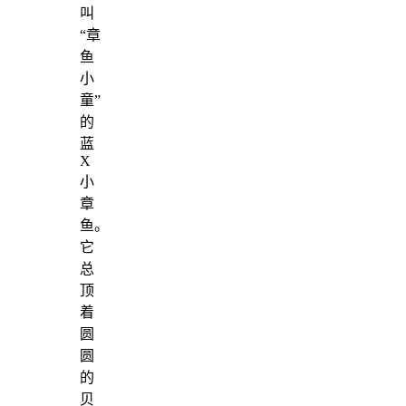
叫
“章
鱼
小
童”
的
蓝
X
小
章
鱼。
它
总
顶
着
圆
圆
的
贝