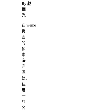
By
赵
瑞
光
在.weme
觅
圈
的
像
素
海
洋
深
处，
住
着
一
只
名