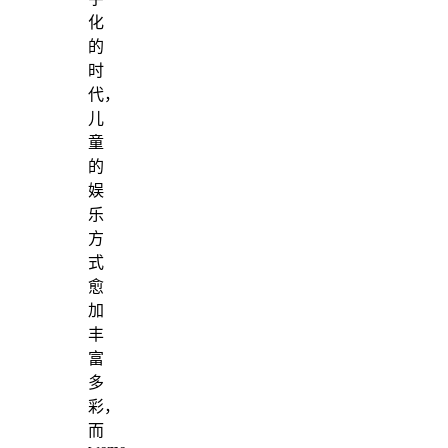
化
的
时
代，
儿
童
的
娱
乐
方
式
愈
加
丰
富
多
彩，
而