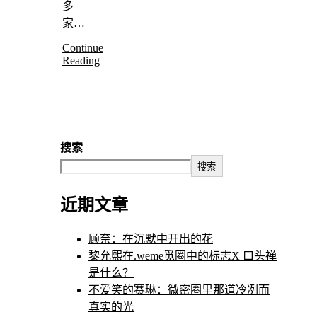
多
家…
Continue
Reading
搜索
搜索
近期文章
顾奈：在沉默中开出的花
黎允熙在.weme觅圈中的标志X 口头禅
是什么？
不爱笑的赛琳：微密圈里那道冷冽而
真实的光