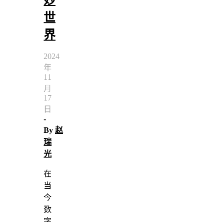
世
界
2024
年
11
月
17
日
-
By
赵
瑞
光
在
当
今
数
字