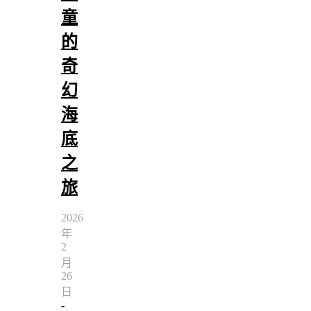
童
的
奇
幻
海
底
之
旅
2026
年
2
月
26
日
-