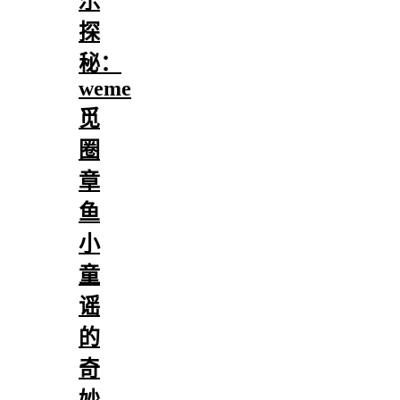
乐
探
秘：
weme
觅
圈
章
鱼
小
童
谣
的
奇
妙