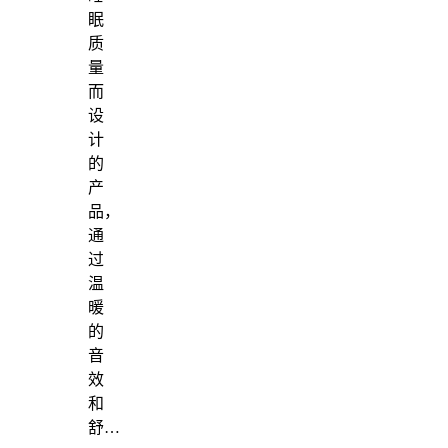
眠
质
量
而
设
计
的
产
品，
通
过
温
暖
的
音
效
和
舒…