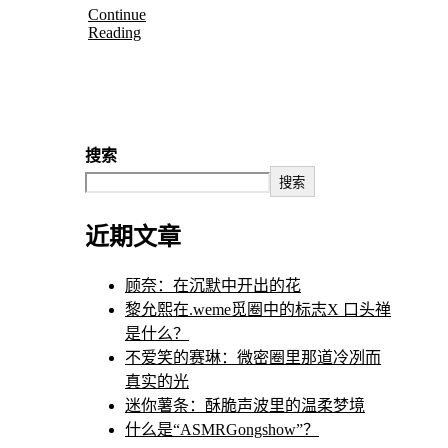
Continue
Reading
搜索
搜索
近期文章
顾奈：在沉默中开出的花
黎允熙在.weme觅圈中的标志X 口头禅
是什么？
不爱笑的赛琳：微密圈里那道冷冽而
真实的光
迷你薯条：酥脆声波里的温柔梦境
什么是“ASMRGongshow”？