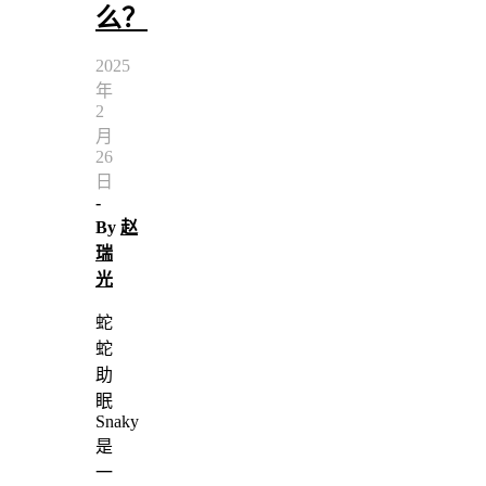
么？
2025
年
2
月
26
日
-
By
赵
瑞
光
蛇
蛇
助
眠
Snaky
是
一