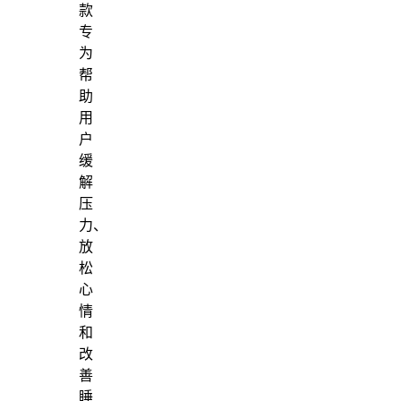
款
专
为
帮
助
用
户
缓
解
压
力、
放
松
心
情
和
改
善
睡