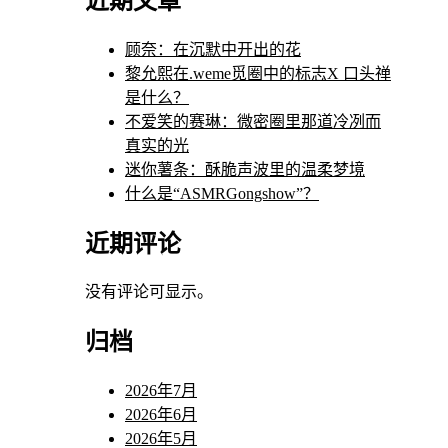
近期文章
顾奈：在沉默中开出的花
黎允熙在.weme觅圈中的标志X 口头禅
是什么？
不爱笑的赛琳：微密圈里那道冷冽而
真实的光
迷你薯条：酥脆声波里的温柔梦境
什么是“ASMRGongshow”？
近期评论
没有评论可显示。
归档
2026年7月
2026年6月
2026年5月