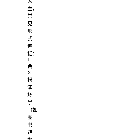
为
主，
常
见
形
式
包
括：
1.
角
X
扮
演
场
景
（如
图
书
馆
翻