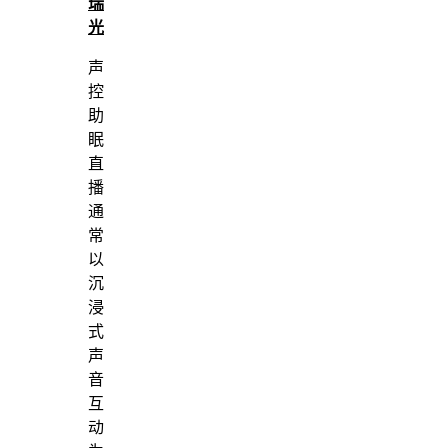
瑞
光
声
控
助
眠
直
播
通
常
以
沉
浸
式
声
音
互
动