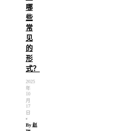
哪
些
常
见
的
形
式？
2025
年
10
月
17
日
-
By
赵