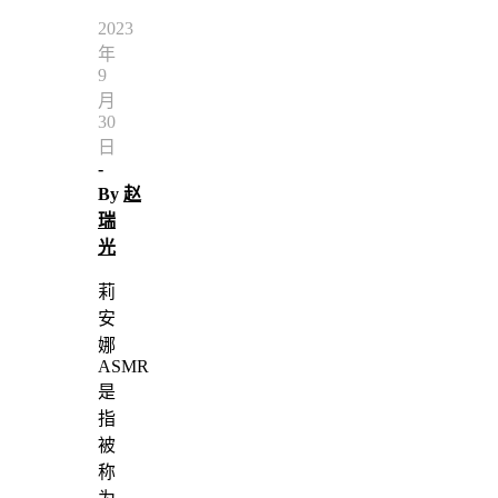
2023
年
9
月
30
日
-
By
赵
瑞
光
莉
安
娜
ASMR
是
指
被
称