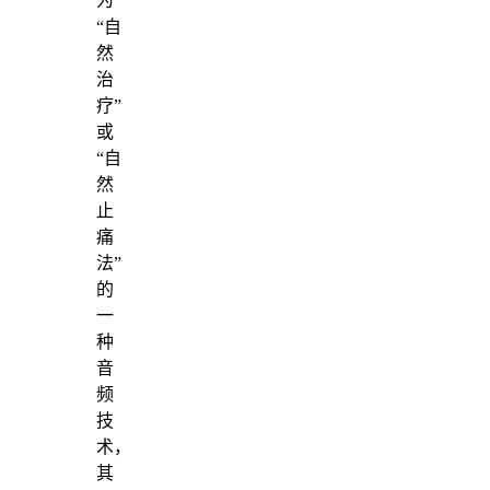
为
“自
然
治
疗”
或
“自
然
止
痛
法”
的
一
种
音
频
技
术，
其