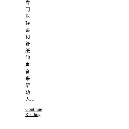
专
门
以
轻
柔
和
舒
缓
的
声
音
来
帮
助
人…
Continue
Reading