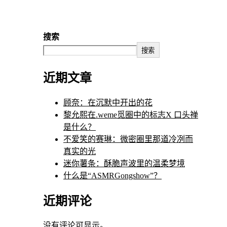
搜索
搜索
近期文章
顾奈：在沉默中开出的花
黎允熙在.weme觅圈中的标志X 口头禅
是什么？
不爱笑的赛琳：微密圈里那道冷冽而
真实的光
迷你薯条：酥脆声波里的温柔梦境
什么是“ASMRGongshow”？
近期评论
没有评论可显示。