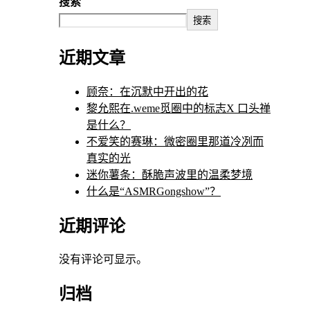
搜索
搜索
近期文章
顾奈：在沉默中开出的花
黎允熙在.weme觅圈中的标志X 口头禅
是什么？
不爱笑的赛琳：微密圈里那道冷冽而
真实的光
迷你薯条：酥脆声波里的温柔梦境
什么是“ASMRGongshow”？
近期评论
没有评论可显示。
归档