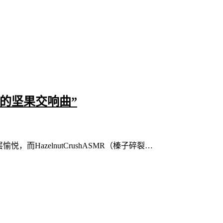
脆疗愈的坚果交响曲”
，而HazelnutCrushASMR（榛子碎裂…