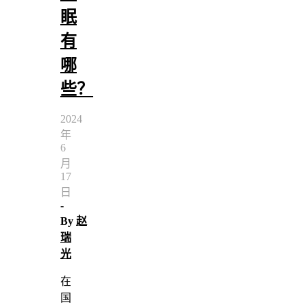
眠
有
哪
些？
2024
年
6
月
17
日
-
By
赵
瑞
光
在
国