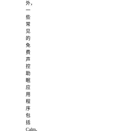
外，
一
些
常
见
的
免
费
声
控
助
眠
应
用
程
序
包
括
Calm、