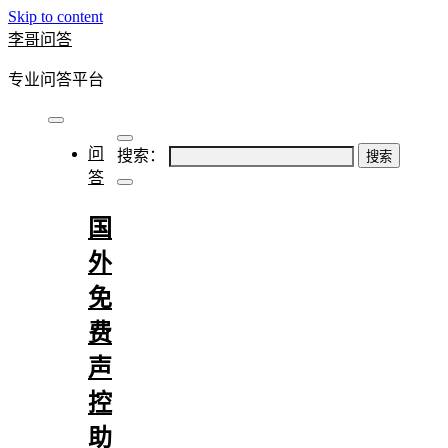
Skip to content
李哥问答
专业问答平台
问
搜索：
答
国
外
免
费
声
控
助